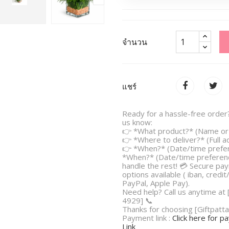
จำนวน
แชร์
Ready for a hassle-free order?
us know:
👉 *What product?* (Name or 
👉 *Where to deliver?* (Full 
👉 *When?* (Date/time prefe
*When?* (Date/time preferenc
handle the rest! 💳 Secure pa
options available ( iban, credit
PayPal, Apple Pay).
Need help? Call us anytime at
4929] 📞
Thanks for choosing [Giftpatta
Payment link :
Click here for 
Link