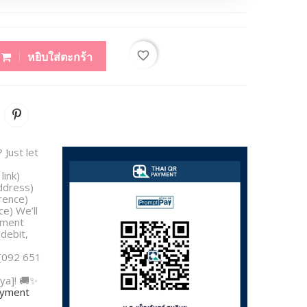
favorite_border
หยิบใส่ตะกร้า
 Just let
link)
address)
rence)
e) We’ll
yment
/debit,
 [092 651
ya]! 🚚✨
payment