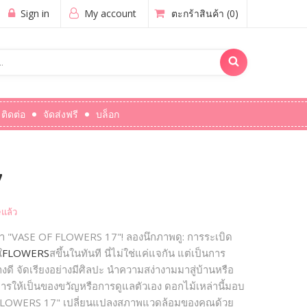
Sign in
My account
ตะกร้าสินค้า
(0)
ติดต่อ
จัดส่งฟรี
บล็อก
7
แล้ว
จารณา "VASE OF FLOWERS 17"! ลองนึกภาพดู: การระเบิด
ใ
FLOWERS
สขึ้นในทันที นี่ไม่ใช่แค่แจกัน แต่เป็นการ
ดี จัดเรียงอย่างมีศิลปะ นำความสง่างามมาสู่บ้านหรือ
รให้เป็นของขวัญหรือการดูแลตัวเอง ดอกไม้เหล่านี้มอบ
OF FLOWERS 17" เปลี่ยนแปลงสภาพแวดล้อมของคุณด้วย