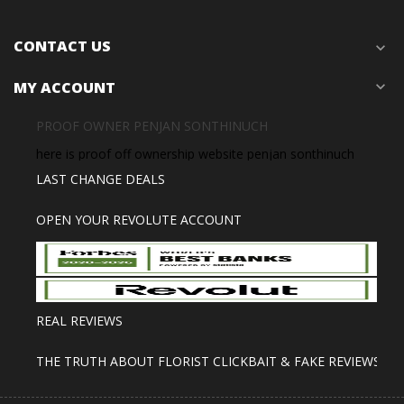
CONTACT US
expand_more
MY ACCOUNT
expand_more
PROOF OWNER PENJAN SONTHINUCH
here is proof off ownership website penjan sonthinuch
LAST CHANGE DEALS
OPEN YOUR REVOLUTE ACCOUNT
REAL REVIEWS
THE TRUTH ABOUT FLORIST CLICKBAIT & FAKE REVIEWS