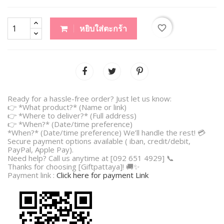
favorite_border
หยิบใส่ตะกร้า
Ready for a hassle-free order? Just let us know:
👉 *What product?* (Name or link)
👉 *Where to deliver?* (Full address)
👉 *When?* (Date/time preference)
*When?* (Date/time preference) We’ll handle the rest! 💳
Secure payment options available ( iban, credit/debit,
PayPal, Apple Pay).
Need help? Call us anytime at [092 651 4929] 📞
Thanks for choosing [Giftpattaya]! 🚚✨
Payment link :
Click here for payment Link