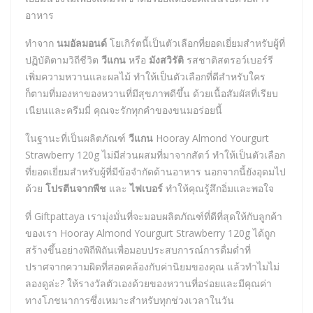
อาหาร
ทำจาก
นมอัลมอนด์
โยเกิร์ตนี้เป็นตัวเลือกที่ยอดเยี่ยมสำหรับผู้ที่
ปฏิบัติตามวิถีชีวิต
วีแกน
หรือ
มังสวิรัติ
รสชาติสตรอว์เบอร์รี
เพิ่มความหวานและผลไม้ ทำให้เป็นตัวเลือกที่ดีสำหรับใคร
ก็ตามที่มองหาของหวานที่มีสุขภาพดีขึ้น ด้วยเนื้อสัมผัสที่เรียบ
เนียนและครีมมี่ คุณจะรักทุกคำของขนมอร่อยนี้
ในฐานะที่เป็นผลิตภัณฑ์
วีแกน
Hooray Almond Yourgurt
Strawberry 120g ไม่มีส่วนผสมที่มาจากสัตว์ ทำให้เป็นตัวเลือก
ที่ยอดเยี่ยมสำหรับผู้ที่มีข้อจำกัดด้านอาหาร นอกจากนี้ยังอุดมไป
ด้วย
โปรตีนจากพืช
และ
ไฟเบอร์
ทำให้คุณรู้สึกอิ่มและพอใจ
ที่ Giftpattaya เรามุ่งมั่นที่จะมอบผลิตภัณฑ์ที่ดีที่สุดให้กับลูกค้า
ของเรา Hooray Almond Yourgurt Strawberry 120g ได้ถูก
สร้างขึ้นอย่างพิถีพิถันเพื่อมอบประสบการณ์การดื่มด่ำที่
ปราศจากความผิดที่สอดคล้องกับค่านิยมของคุณ แล้วทำไมไม่
ลองดูล่ะ? ให้รางวัลตัวเองด้วยของหวานที่อร่อยและมีคุณค่า
ทางโภชนาการซึ่งเหมาะสำหรับทุกช่วงเวลาในวัน