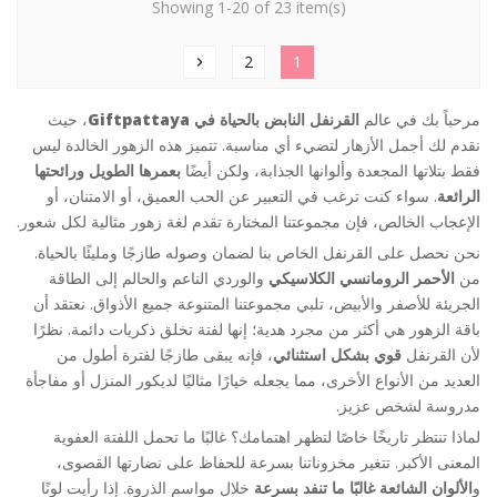
Showing 1-20 of 23 item(s)
2
1
chevron_right
مرحباً بك في عالم
القرنفل النابض بالحياة في Giftpattaya
، حيث
نقدم لك أجمل الأزهار لتضيء أي مناسبة. تتميز هذه الزهور الخالدة ليس
فقط بتلاتها المجعدة وألوانها الجذابة، ولكن أيضًا
بعمرها الطويل ورائحتها
الرائعة
. سواء كنت ترغب في التعبير عن الحب العميق، أو الامتنان، أو
الإعجاب الخالص، فإن مجموعتنا المختارة تقدم لغة زهور مثالية لكل شعور.
نحن نحصل على القرنفل الخاص بنا لضمان وصوله طازجًا ومليئًا بالحياة.
من
الأحمر الرومانسي الكلاسيكي
والوردي الناعم والحالم إلى الطاقة
الجريئة للأصفر والأبيض، تلبي مجموعتنا المتنوعة جميع الأذواق. نعتقد أن
باقة الزهور هي أكثر من مجرد هدية؛ إنها لفتة تخلق ذكريات دائمة. نظرًا
لأن القرنفل
قوي بشكل استثنائي
، فإنه يبقى طازجًا لفترة أطول من
العديد من الأنواع الأخرى، مما يجعله خيارًا مثاليًا لديكور المنزل أو مفاجأة
مدروسة لشخص عزيز.
لماذا تنتظر تاريخًا خاصًا لتظهر اهتمامك؟ غالبًا ما تحمل اللفتة العفوية
المعنى الأكبر. تتغير مخزوناتنا بسرعة للحفاظ على نضارتها القصوى،
و
الألوان الشائعة غالبًا ما تنفد بسرعة
خلال مواسم الذروة. إذا رأيت لونًا