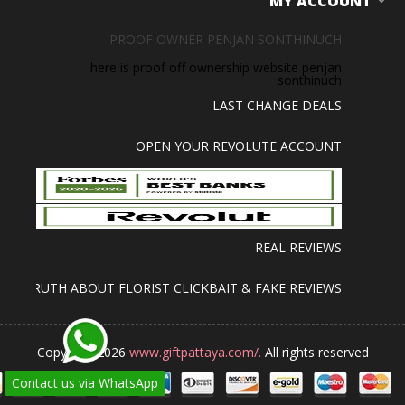
MY ACCOUNT
PROOF OWNER PENJAN SONTHINUCH
here is proof off ownership website penjan
sonthinuch
LAST CHANGE DEALS
OPEN YOUR REVOLUTE ACCOUNT
REAL REVIEWS
THE TRUTH ABOUT FLORIST CLICKBAIT & FAKE REVIEWS
Copyright 2026
www.giftpattaya.com/.
All rights reserved
Contact us via WhatsApp