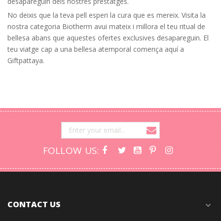
desapareguin dels nostres prestatges.
No deixis que la teva pell esperi la cura que es mereix. Visita la
nostra categoria Biotherm avui mateix i millora el teu ritual de
bellesa abans que aquestes ofertes exclusives desapareguin. El
teu viatge cap a una bellesa atemporal comença aquí a
Giftpattaya.
FOLLOW US:
CONTACT US
expand_more