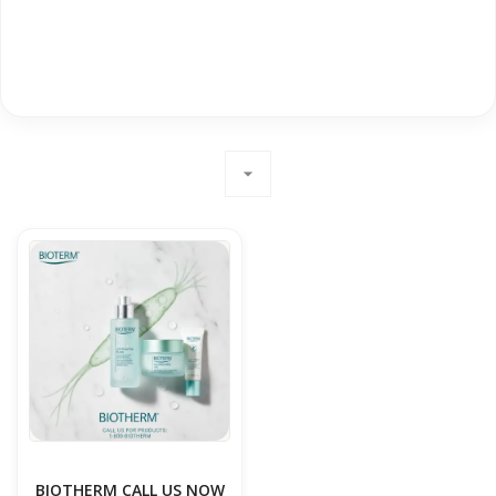
arrow_drop_down
BIOTHERM CALL US NOW