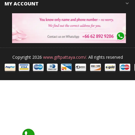
MY ACCOUNT
expand_more
Copyright 2026
www.giftpattaya.com/.
All rights reserved