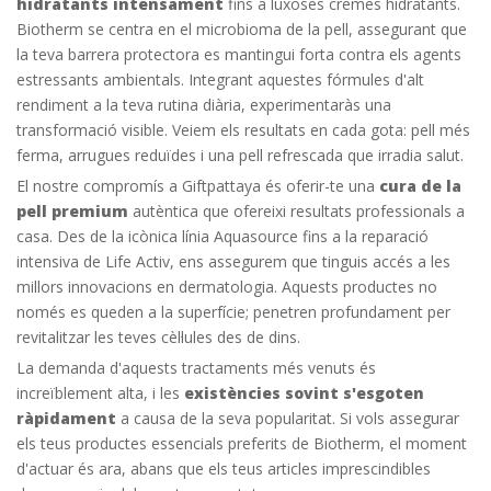
hidratants intensament
fins a luxoses cremes hidratants.
Biotherm se centra en el microbioma de la pell, assegurant que
la teva barrera protectora es mantingui forta contra els agents
estressants ambientals. Integrant aquestes fórmules d'alt
rendiment a la teva rutina diària, experimentaràs una
transformació visible. Veiem els resultats en cada gota: pell més
ferma, arrugues reduïdes i una pell refrescada que irradia salut.
El nostre compromís a Giftpattaya és oferir-te una
cura de la
pell premium
autèntica que ofereixi resultats professionals a
casa. Des de la icònica línia Aquasource fins a la reparació
intensiva de Life Activ, ens assegurem que tinguis accés a les
millors innovacions en dermatologia. Aquests productes no
només es queden a la superfície; penetren profundament per
revitalitzar les teves cèl·lules des de dins.
La demanda d'aquests tractaments més venuts és
increïblement alta, i les
existències sovint s'esgoten
ràpidament
a causa de la seva popularitat. Si vols assegurar
els teus productes essencials preferits de Biotherm, el moment
d'actuar és ara, abans que els teus articles imprescindibles