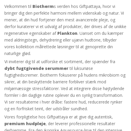
Velkommen til
Biotherm
s verden hos Giftpattaya, hvor vi
bringer dig den perfekte harmoni mellem videnskab og natur. Vi
mener, at din hud fortjener den mest avancerede pleje, og
derfor kuraterer vi et udvalg af produkter, der drives af de unikke
regenerative egenskaber af
Plankton
. Uanset om du kæmper
med aldringstegn, dehydrering eller ujævn hudtone, tilbyder
vores kollektion målrettede løsninger til at genoprette din
naturlige glød.
Vi inviterer dig til at udforske et sortiment, der spænder fra
dybt fugtgivende serummer
til luksuriøse
fugtighedscremer. Biotherm fokuserer på hudens mikrobiom og
sikrer, at din beskyttende barriere forbliver stærk mod
miljømæssige stressfaktorer. Ved at integrere disse højtydende
formler i din daglige rutine oplever du en synlig transformation.
Vi ser resultaterne i hver dråbe: fastere hud, reducerede rynker
og en forfrisket teint, der udstråler sundhed.
Vores forpligtelse hos Giftpattaya er at give dig autentisk,
premium hudpleje
, der leverer professionelle resultater
derhjemme. Fra den ikoniske Aquasource-linje til den intensive