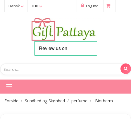
Dansk
THB
Log ind
Forside
Sundhed og Skønhed
perfume
Biotherm