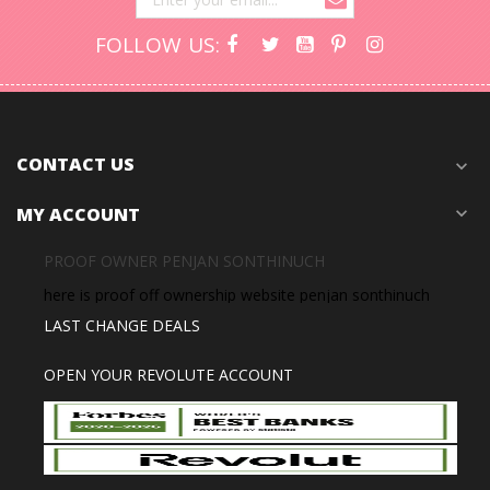
FOLLOW US:
CONTACT US
expand_more
MY ACCOUNT
expand_more
PROOF OWNER PENJAN SONTHINUCH
here is proof off ownership website penjan sonthinuch
LAST CHANGE DEALS
OPEN YOUR REVOLUTE ACCOUNT