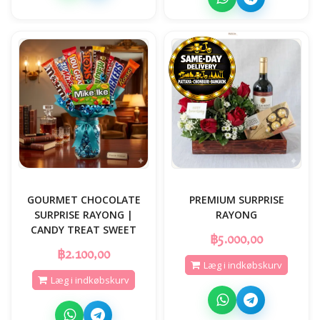
GOURMET CHOCOLATE
PREMIUM SURPRISE
SURPRISE RAYONG |
RAYONG
CANDY TREAT SWEET
฿5.000,00
฿2.100,00
Læg i indkøbskurv
Læg i indkøbskurv