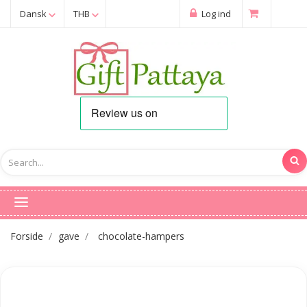
Dansk
THB
Log ind
Forside
gave
chocolate-hampers