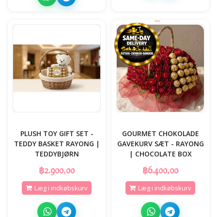
PLUSH TOY GIFT SET -
GOURMET CHOKOLADE
TEDDY BASKET RAYONG |
GAVEKURV SÆT - RAYONG
TEDDYBJØRN
| CHOCOLATE BOX
฿2.900,00
฿6.400,00
Læg i indkøbskurv
Læg i indkøbskurv