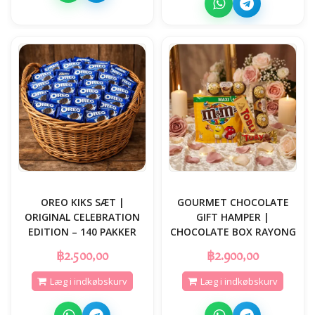
OREO KIKS SÆT |
GOURMET CHOCOLATE
ORIGINAL CELEBRATION
GIFT HAMPER |
EDITION – 140 PAKKER
CHOCOLATE BOX RAYONG
฿2.500,00
฿2.900,00
Læg i indkøbskurv
Læg i indkøbskurv