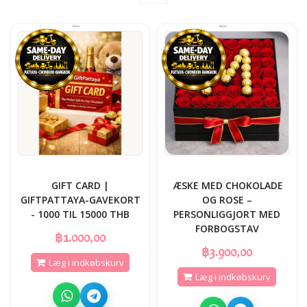
GIFT CARD |
️ ÆSKE MED CHOKOLADE
GIFTPATTAYA-GAVEKORT
OG ROSE –
- 1000 TIL 15000 THB
PERSONLIGGJORT MED
FORBOGSTAV
฿1.000,00
฿3.900,00
Læg i indkøbskurv
Læg i indkøbskurv