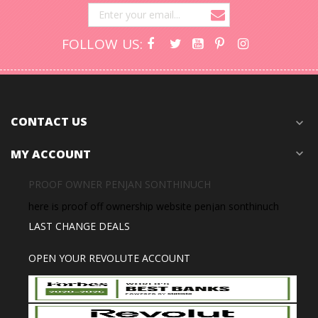
FOLLOW US:
CONTACT US
expand_more
MY ACCOUNT
expand_more
PROOF OWNER PENJAN SONTHINUCH
here is proof off ownership website penjan sonthinuch
LAST CHANGE DEALS
OPEN YOUR REVOLUTE ACCOUNT