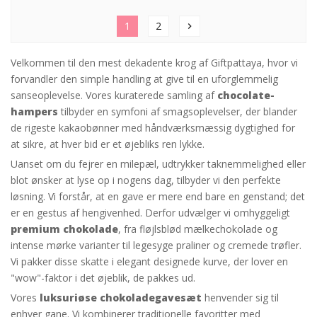
1
2
chevron_right
Velkommen til den mest dekadente krog af Giftpattaya, hvor vi
forvandler den simple handling at give til en uforglemmelig
sanseoplevelse. Vores kuraterede samling af
chocolate-
hampers
tilbyder en symfoni af smagsoplevelser, der blander
de rigeste kakaobønner med håndværksmæssig dygtighed for
at sikre, at hver bid er et øjebliks ren lykke.
Uanset om du fejrer en milepæl, udtrykker taknemmelighed eller
blot ønsker at lyse op i nogens dag, tilbyder vi den perfekte
løsning. Vi forstår, at en gave er mere end bare en genstand; det
er en gestus af hengivenhed. Derfor udvælger vi omhyggeligt
premium chokolade
, fra fløjlsblød mælkechokolade og
intense mørke varianter til legesyge praliner og cremede trøfler.
Vi pakker disse skatte i elegant designede kurve, der lover en
"wow"-faktor i det øjeblik, de pakkes ud.
Vores
luksuriøse chokoladegavesæt
henvender sig til
enhver gane. Vi kombinerer traditionelle favoritter med