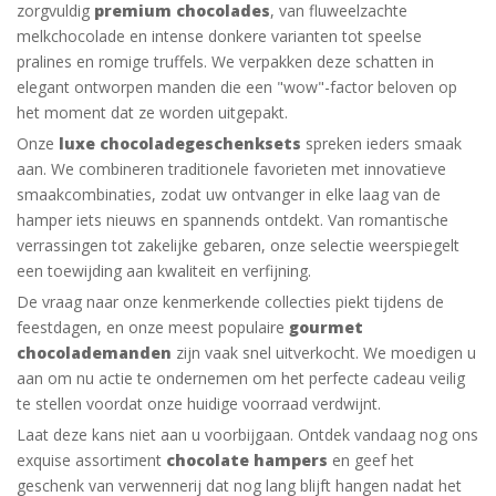
zorgvuldig
premium chocolades
, van fluweelzachte
melkchocolade en intense donkere varianten tot speelse
pralines en romige truffels. We verpakken deze schatten in
elegant ontworpen manden die een "wow"-factor beloven op
het moment dat ze worden uitgepakt.
Onze
luxe chocoladegeschenksets
spreken ieders smaak
aan. We combineren traditionele favorieten met innovatieve
smaakcombinaties, zodat uw ontvanger in elke laag van de
hamper iets nieuws en spannends ontdekt. Van romantische
verrassingen tot zakelijke gebaren, onze selectie weerspiegelt
een toewijding aan kwaliteit en verfijning.
De vraag naar onze kenmerkende collecties piekt tijdens de
feestdagen, en onze meest populaire
gourmet
chocolademanden
zijn vaak snel uitverkocht. We moedigen u
aan om nu actie te ondernemen om het perfecte cadeau veilig
te stellen voordat onze huidige voorraad verdwijnt.
Laat deze kans niet aan u voorbijgaan. Ontdek vandaag nog ons
exquise assortiment
chocolate hampers
en geef het
geschenk van verwennerij dat nog lang blijft hangen nadat het