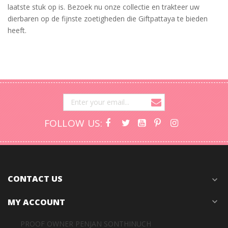
laatste stuk op is. Bezoek nu onze collectie en trakteer uw
dierbaren op de fijnste zoetigheden die Giftpattaya te bieden
heeft.
FOLLOW US:
CONTACT US
expand_more
MY ACCOUNT
expand_more
PROOF OWNER PENJAN SONTHINUCH