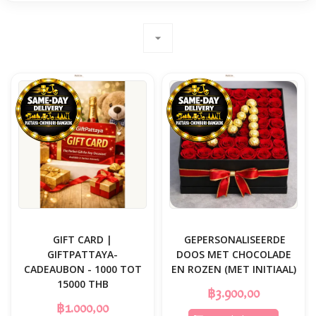
arrow_drop_down
GIFT CARD |
️ GEPERSONALISEERDE
GIFTPATTAYA-
DOOS MET CHOCOLADE
CADEAUBON - 1000 TOT
EN ROZEN (MET INITIAAL)
15000 THB
฿3.900,00
฿1.000,00