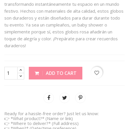
transformando instantáneamente tu espacio en un mundo
festivo. Hechos con materiales de alta calidad, estos globos
son duraderos y están diseñados para durar durante todo
tu evento. Ya sea un cumpleaños, un baby shower o
simplemente porque sí, estos globos rosa añadirán un
toque de alegría y color. ¡Prepárate para crear recuerdos
duraderos!
favorite_border
ADD TO CART
Ready for a hassle-free order? Just let us know:
👉 *What product?* (Name or link)
👉 *Where to deliver?* (Full address)
👉 *When?* (Date/time preference)