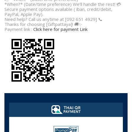
*When?* (Date/time preference) We’ll handle the rest! 💳
Secure payment options available ( iban, credit/debit,
PayPal, Apple Pay).
Need help? Call us anytime at [092 651 4929] 📞
Thanks for choosing [Giftpattaya]! 🚚✨
Payment link :
Click here for payment Link