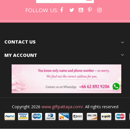
FOLLOW US:
CONTACT US
expand_more
MY ACCOUNT
expand_more
Copyright 2026
www.giftpattaya.com/.
All rights reserved