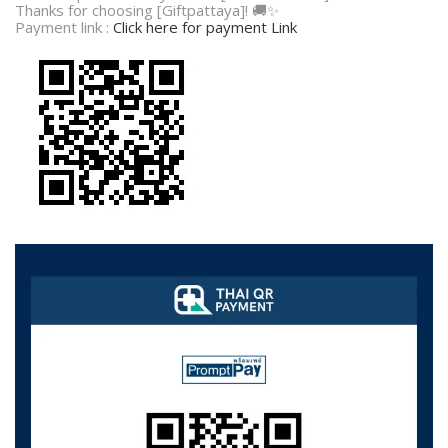
Thanks for choosing [Giftpattaya]! 🚚✨
Payment link :
Click here for payment Link