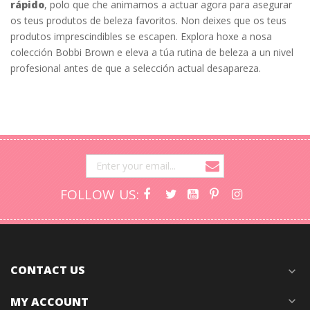
rápido
, polo que che animamos a actuar agora para asegurar
os teus produtos de beleza favoritos. Non deixes que os teus
produtos imprescindibles se escapen. Explora hoxe a nosa
colección Bobbi Brown e eleva a túa rutina de beleza a un nivel
profesional antes de que a selección actual desapareza.
FOLLOW US:
CONTACT US
expand_more
MY ACCOUNT
expand_more