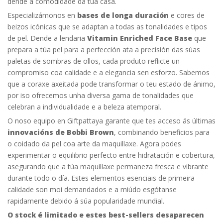
dende a comodidade da túa casa.
Especializámonos en
bases de longa duración
e cores de
beizos icónicas que se adaptan a todas as tonalidades e tipos
de pel. Dende a lendaria
Vitamin Enriched Face Base
que
prepara a túa pel para a perfección ata a precisión das súas
paletas de sombras de ollos, cada produto reflicte un
compromiso coa calidade e a elegancia sen esforzo. Sabemos
que a coraxe axeitada pode transformar o teu estado de ánimo,
por iso ofrecemos unha diversa gama de tonalidades que
celebran a individualidade e a beleza atemporal.
O noso equipo en Giftpattaya garante que tes acceso ás últimas
innovacións de Bobbi Brown
, combinando beneficios para
o coidado da pel coa arte da maquillaxe. Agora podes
experimentar o equilibrio perfecto entre hidratación e cobertura,
asegurando que a túa maquillaxe permaneza fresca e vibrante
durante todo o día. Estes elementos esenciais de primeira
calidade son moi demandados e a miúdo esgótanse
rapidamente debido á súa popularidade mundial.
O stock é limitado e estes best-sellers desaparecen