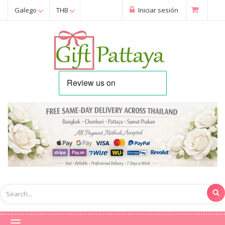
Galego
THB
Iniciar sesión