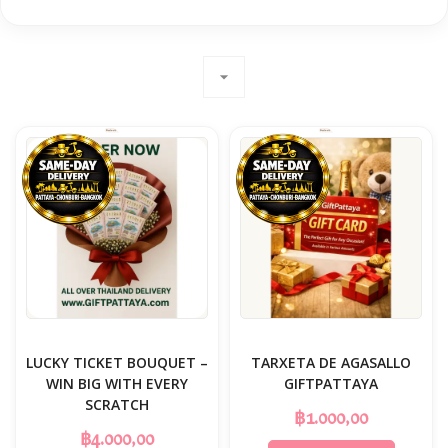
arrow_drop_down
LUCKY TICKET BOUQUET –
TARXETA DE AGASALLO
WIN BIG WITH EVERY
GIFTPATTAYA
SCRATCH
฿1.000,00
฿4.000,00