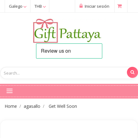
Galego
THB
Iniciar sesión
Home
agasallo
Get Well Soon