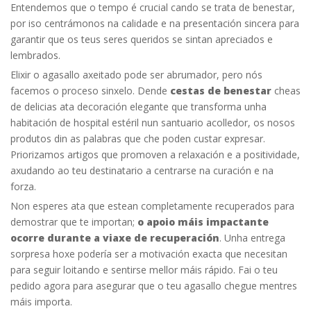
Entendemos que o tempo é crucial cando se trata de benestar,
por iso centrámonos na calidade e na presentación sincera para
garantir que os teus seres queridos se sintan apreciados e
lembrados.
Elixir o agasallo axeitado pode ser abrumador, pero nós
facemos o proceso sinxelo. Dende
cestas de benestar
cheas
de delicias ata decoración elegante que transforma unha
habitación de hospital estéril nun santuario acolledor, os nosos
produtos din as palabras que che poden custar expresar.
Priorizamos artigos que promoven a relaxación e a positividade,
axudando ao teu destinatario a centrarse na curación e na
forza.
Non esperes ata que estean completamente recuperados para
demostrar que te importan;
o apoio máis impactante
ocorre durante a viaxe de recuperación
. Unha entrega
sorpresa hoxe podería ser a motivación exacta que necesitan
para seguir loitando e sentirse mellor máis rápido. Fai o teu
pedido agora para asegurar que o teu agasallo chegue mentres
máis importa.