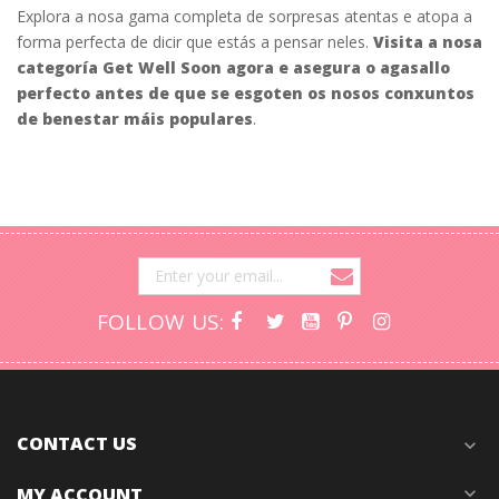
Explora a nosa gama completa de sorpresas atentas e atopa a
forma perfecta de dicir que estás a pensar neles.
Visita a nosa
categoría Get Well Soon agora e asegura o agasallo
perfecto antes de que se esgoten os nosos conxuntos
de benestar máis populares
.
FOLLOW US:
CONTACT US
expand_more
MY ACCOUNT
expand_more