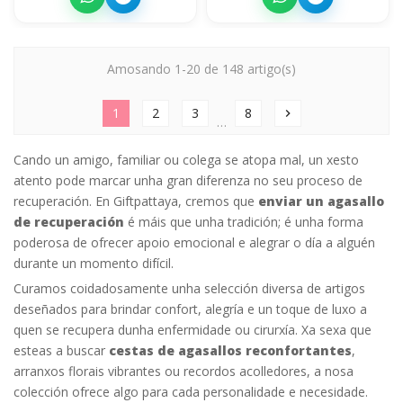
Amosando 1-20 de 148 artigo(s)
1
2
3
8
chevron_right
…
Cando un amigo, familiar ou colega se atopa mal, un xesto
atento pode marcar unha gran diferenza no seu proceso de
recuperación. En Giftpattaya, cremos que
enviar un agasallo
de recuperación
é máis que unha tradición; é unha forma
poderosa de ofrecer apoio emocional e alegrar o día a alguén
durante un momento difícil.
Curamos coidadosamente unha selección diversa de artigos
deseñados para brindar confort, alegría e un toque de luxo a
quen se recupera dunha enfermidade ou cirurxía. Xa sexa que
esteas a buscar
cestas de agasallos reconfortantes
,
arranxos florais vibrantes ou recordos acolledores, a nosa
colección ofrece algo para cada personalidade e necesidade.