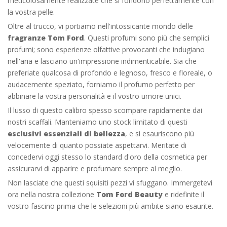
meticolosamente realizzate che si fondono perfettamente con
la vostra pelle.
Oltre al trucco, vi portiamo nell'intossicante mondo delle
fragranze Tom Ford
. Questi profumi sono più che semplici
profumi; sono esperienze olfattive provocanti che indugiano
nell'aria e lasciano un'impressione indimenticabile. Sia che
preferiate qualcosa di profondo e legnoso, fresco e floreale, o
audacemente speziato, forniamo il profumo perfetto per
abbinare la vostra personalità e il vostro umore unici.
Il lusso di questo calibro spesso scompare rapidamente dai
nostri scaffali. Manteniamo uno stock limitato di questi
esclusivi essenziali di bellezza
, e si esauriscono più
velocemente di quanto possiate aspettarvi. Meritate di
concedervi oggi stesso lo standard d'oro della cosmetica per
assicurarvi di apparire e profumare sempre al meglio.
Non lasciate che questi squisiti pezzi vi sfuggano. Immergetevi
ora nella nostra collezione
Tom Ford Beauty
e ridefinite il
vostro fascino prima che le selezioni più ambite siano esaurite.