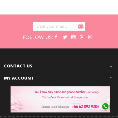
FOLLOW US:
CONTACT US
expand_more
MY ACCOUNT
expand_more