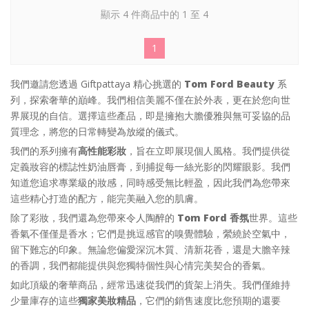
顯示 4 件商品中的 1 至 4
1
我們邀請您透過 Giftpattaya 精心挑選的
Tom Ford Beauty
系
列，探索奢華的巔峰。我們相信美麗不僅在於外表，更在於您向世
界展現的自信。選擇這些產品，即是擁抱大膽優雅與無可妥協的品
質理念，將您的日常轉變為放縱的儀式。
我們的系列擁有
高性能彩妝
，旨在立即展現個人風格。我們提供從
定義妝容的標誌性奶油唇膏，到捕捉每一絲光影的閃耀眼影。我們
知道您追求專業級的妝感，同時感受無比輕盈，因此我們為您帶來
這些精心打造的配方，能完美融入您的肌膚。
除了彩妝，我們還為您帶來令人陶醉的
Tom Ford 香氛
世界。這些
香氣不僅僅是香水；它們是挑逗感官的嗅覺體驗，縈繞於空氣中，
留下難忘的印象。無論您偏愛深沉木質、清新花香，還是大膽辛辣
的香調，我們都能提供與您獨特個性與心情完美契合的香氣。
如此頂級的奢華商品，經常迅速從我們的貨架上消失。我們僅維持
少量庫存的這些
獨家美妝精品
，它們的銷售速度比您預期的還要