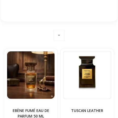
arrow_drop_down
EBÈNE FUMÉ EAU DE
TUSCAN LEATHER
PARFUM 50 ML