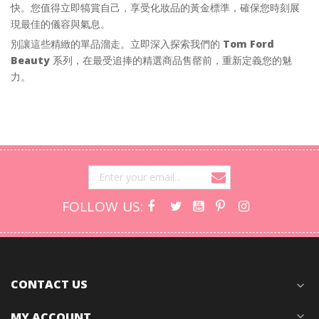
快。您值得立即犒賞自己，享受化妝品的黃金標準，確保您時刻展
現最佳的儀容與氣息。
別讓這些精緻的單品溜走。立即深入探索我們的
Tom Ford
Beauty
系列，在最受追捧的精選商品售罄前，重新定義您的魅
力。
FOLLOW US:
CONTACT US
expand_more
MY ACCOUNT
expand_more