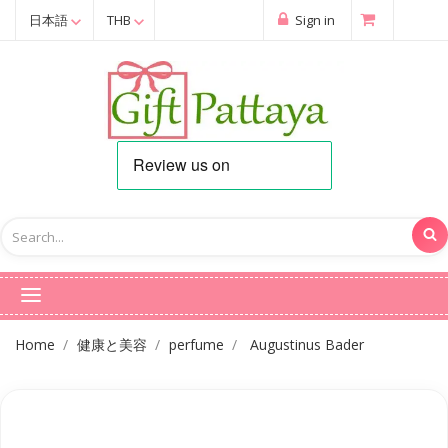
日本語
THB
Sign in
Home
健康と美容
perfume
Augustinus Bader