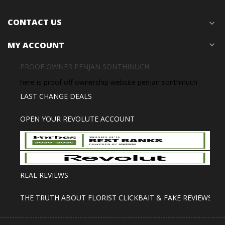
CONTACT US
expand_more
MY ACCOUNT
expand_more
PROOF OWNER PENJAN SONTHINUCH
here is proof off ownership website penjan sonthinuch
LAST CHANGE DEALS
OPEN YOUR REVOLUTE ACCOUNT
REAL REVIEWS
THE TRUTH ABOUT FLORIST CLICKBAIT & FAKE REVIEWS