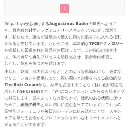
1
Giftpattayaがお届けする
Augustinus Bader
の世界へようこ
そ。最先端の科学とラグジュアリースキンケアが出会う場所で
す。私たちは、誰もが健康的で活力に満ちた肌を手に入れる権利
があると信じています。だからこそ、革新的な
TFC8テクノロジー
を搭載した厳選された製品をお届けします。この独自の複合体
は、体の自然な再生プロセスを活性化させ、肌が自己修復し、
若々しい輝きを保つのを助けます。
小じわ、乾燥、肌の色ムラなど、どのような肌悩みにも、必要な
ソリューションを提供します。深い潤いと栄養を与える象徴的な
The Rich Cream
から、結果を妥協することなく軽い使用感を追
求した
The Cream
まで、当社のコレクションはあらゆる肌タイプ
に対応します。肌をふっくらと滑らかで、活気のある状態に保つ
ために、
細胞の再生
と深い潤いに焦点を当てています。これらの
高性能フォーミュラを毎日のルーチンに組み込むことで、スキン
ケアを単なる習慣からプロフェッショナルなトリートメントへと
変えることができます。