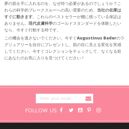
夢の肌を手に入れるのを、なぜ待つ必要があるのでしょうか？こ
れらの科学的ブレークスルーへの高い需要のため、
当社の在庫は
すぐに動きます
。これらのベストセラーが棚に残っている保証は
ありません。
現代皮膚科学
のゴールドスタンダードを体験したい
なら、今すぐ行動する時です。
この機会を逃さないでください。今すぐ
Augustinus Bader
のラ
グジュアリーを自分にプレゼントし、肌の目に見える変化を実感
してください。今すぐコレクションをチェックして、なくなる前
にあなたのお気に入りを見つけてください！
FOLLOW US: