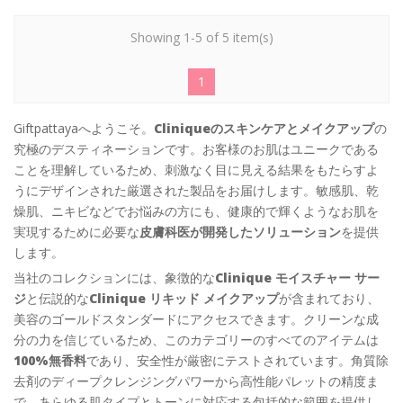
Showing 1-5 of 5 item(s)
1
Giftpattayaへようこそ。
Cliniqueのスキンケアとメイクアップ
の
究極のデスティネーションです。お客様のお肌はユニークである
ことを理解しているため、刺激なく目に見える結果をもたらすよ
うにデザインされた厳選された製品をお届けします。敏感肌、乾
燥肌、ニキビなどでお悩みの方にも、健康的で輝くようなお肌を
実現するために必要な
皮膚科医が開発したソリューション
を提供
します。
当社のコレクションには、象徴的な
Clinique モイスチャー サー
ジ
と伝説的な
Clinique リキッド メイクアップ
が含まれており、
美容のゴールドスタンダードにアクセスできます。クリーンな成
分の力を信じているため、このカテゴリーのすべてのアイテムは
100%無香料
であり、安全性が厳密にテストされています。角質除
去剤のディープクレンジングパワーから高性能パレットの精度ま
で、あらゆる肌タイプとトーンに対応する包括的な範囲を提供し