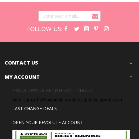
FOLLOW US:
CONTACT US
expand_more
MY ACCOUNT
expand_more
PROOF OWNER PENJAN SONTHINUCH
here is proof off ownership website penjan sonthinuch
LAST CHANGE DEALS
OPEN YOUR REVOLUTE ACCOUNT