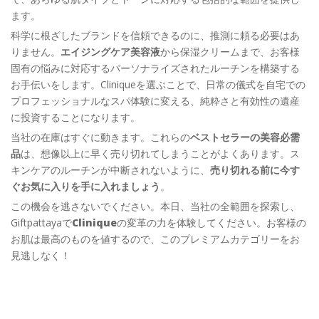
ます。
科学に根ざしたブランドを信頼できるのに、推測に頼る必要はあ
りません。
エイジングケア美容液
から保湿クリームまで、お客様
固有の悩みに対応するパーソナライズされたルーチンを構築する
お手伝いをします。Cliniqueを選ぶことで、日常の儀式を自宅での
プロフェッショナルなスパ体験に変える、純粋さと有効性の遺産
に投資することになります。
当社の在庫はすぐに動きます。これらの
ベストセラーの美容必需
品
は、想像以上に早く売り切れてしまうことがよくあります。ス
キンケアのルーチンが中断されないように、
売り切れる前に今す
ぐお気に入りを手に入れましょう
。
この機会を逃さないでください。本日、当社の全範囲を探索し、
Giftpattayaで
Clinique
の変革の力を体験してください。お客様の
お肌は最高のものを値するので、このプレミアムカテゴリーをお
見逃しなく！