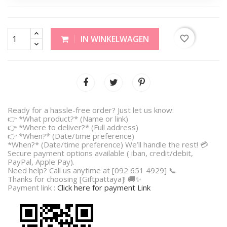
favorite_border
IN WINKELWAGEN
Ready for a hassle-free order? Just let us know:
👉 *What product?* (Name or link)
👉 *Where to deliver?* (Full address)
👉 *When?* (Date/time preference)
*When?* (Date/time preference) We’ll handle the rest! 💳
Secure payment options available ( iban, credit/debit,
PayPal, Apple Pay).
Need help? Call us anytime at [092 651 4929] 📞
Thanks for choosing [Giftpattaya]! 🚚✨
Payment link :
Click here for payment Link