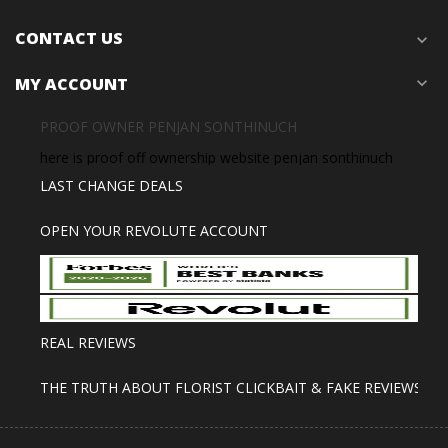
CONTACT US
expand_more
MY ACCOUNT
expand_more
PROOF OWNER PENJAN SONTHINUCH
here is proof off ownership website penjan sonthinuch
LAST CHANGE DEALS
OPEN YOUR REVOLUTE ACCOUNT
REAL REVIEWS
THE TRUTH ABOUT FLORIST CLICKBAIT & FAKE REVIEWS