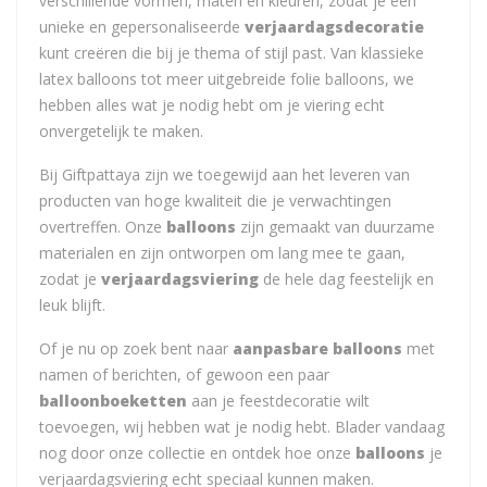
verschillende vormen, maten en kleuren, zodat je een
unieke en gepersonaliseerde
verjaardagsdecoratie
kunt creëren die bij je thema of stijl past. Van klassieke
latex balloons tot meer uitgebreide folie balloons, we
hebben alles wat je nodig hebt om je viering echt
onvergetelijk te maken.
Bij Giftpattaya zijn we toegewijd aan het leveren van
producten van hoge kwaliteit die je verwachtingen
overtreffen. Onze
balloons
zijn gemaakt van duurzame
materialen en zijn ontworpen om lang mee te gaan,
zodat je
verjaardagsviering
de hele dag feestelijk en
leuk blijft.
Of je nu op zoek bent naar
aanpasbare balloons
met
namen of berichten, of gewoon een paar
balloonboeketten
aan je feestdecoratie wilt
toevoegen, wij hebben wat je nodig hebt. Blader vandaag
nog door onze collectie en ontdek hoe onze
balloons
je
verjaardagsviering echt speciaal kunnen maken.