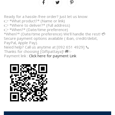
Ready for a hassle-free order? Just let us know:
👉 *What product?* (Name or link)
👉 *Where to deliver?* (Full address)
👉 *When?* (Date/time preference)
*When?* (Date/time preference) We’ll handle the rest! 💳
Secure payment options available ( iban, credit/debit,
PayPal, Apple Pay).
Need help? Call us anytime at [092 651 4929] 📞
Thanks for choosing [Giftpattaya]! 🚚✨
Payment link :
Click here for payment Link