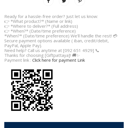
Ready for a hassle-free order? Just let us know:
👉 *What product?* (Name or link)
👉 *Where to deliver?* (Full address)
👉 *When?* (Date/time preference)
*When?* (Date/time preference) We’ll handle the rest! 💳
Secure payment options available ( iban, credit/debit,
PayPal, Apple Pay).
Need help? Call us anytime at [092 651 4929] 📞
Thanks for choosing [Giftpattaya]! 🚚✨
Payment link :
Click here for payment Link