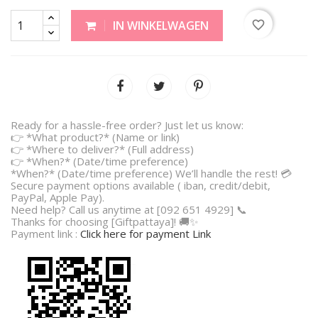
favorite_border
IN WINKELWAGEN
Ready for a hassle-free order? Just let us know:
👉 *What product?* (Name or link)
👉 *Where to deliver?* (Full address)
👉 *When?* (Date/time preference)
*When?* (Date/time preference) We’ll handle the rest! 💳
Secure payment options available ( iban, credit/debit,
PayPal, Apple Pay).
Need help? Call us anytime at [092 651 4929] 📞
Thanks for choosing [Giftpattaya]! 🚚✨
Payment link :
Click here for payment Link