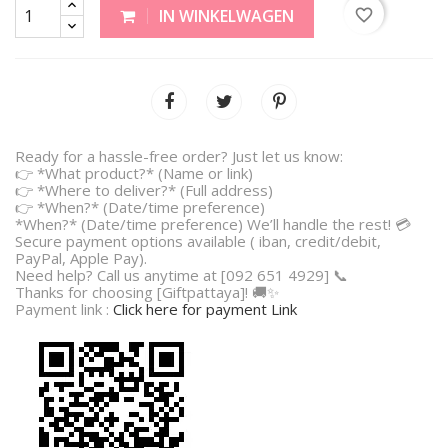
favorite_border
IN WINKELWAGEN
Ready for a hassle-free order? Just let us know:
👉 *What product?* (Name or link)
👉 *Where to deliver?* (Full address)
👉 *When?* (Date/time preference)
*When?* (Date/time preference) We’ll handle the rest! 💳
Secure payment options available ( iban, credit/debit,
PayPal, Apple Pay).
Need help? Call us anytime at [092 651 4929] 📞
Thanks for choosing [Giftpattaya]! 🚚✨
Payment link :
Click here for payment Link