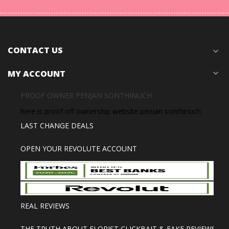
CONTACT US
expand_more
MY ACCOUNT
expand_more
PROOF OWNER PENJAN SONTHINUCH
here is proof off ownership website penjan sonthinuch
LAST CHANGE DEALS
OPEN YOUR REVOLUTE ACCOUNT
REAL REVIEWS
THE TRUTH ABOUT FLORIST CLICKBAIT & FAKE REVIEWS