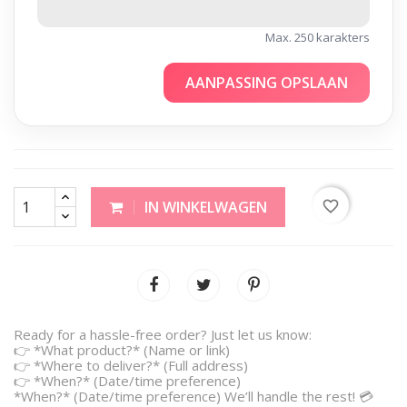
Max. 250 karakters
AANPASSING OPSLAAN
favorite_border
IN WINKELWAGEN
Ready for a hassle-free order? Just let us know:
👉 *What product?* (Name or link)
👉 *Where to deliver?* (Full address)
👉 *When?* (Date/time preference)
*When?* (Date/time preference) We’ll handle the rest! 💳