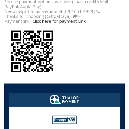
Secure payment options available ( iban, credit/debit,
PayPal, Apple Pay).
Need help? Call us anytime at [092 651 4929] 📞
Thanks for choosing [Giftpattaya]! 🚚✨
Payment link :
Click here for payment Link