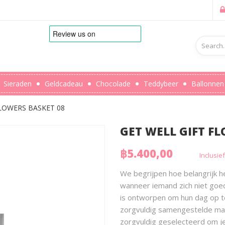
Sieraden
Geldcadeau
Chocolade
Teddybeer
Ballonnen
FLOWERS BASKET 08
GET WELL GIFT F
฿5.400,00
Inclusie
We begrijpen hoe belangrijk he
wanneer iemand zich niet goe
is ontworpen om hun dag op te
zorgvuldig samengestelde man
zorgvuldig geselecteerd om j