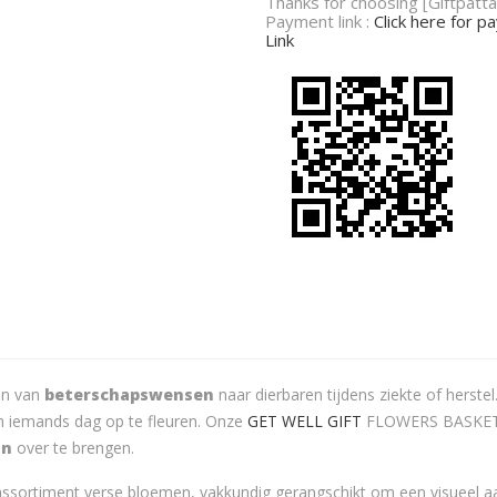
Thanks for choosing [Giftpatta
Payment link :
Click here for 
Link
ren van
beterschapswensen
naar dierbaren tijdens ziekte of herst
iemands dag op te fleuren. Onze
GET WELL GIFT
FLOWERS BASKET 0
un
over te brengen.
ssortiment verse bloemen, vakkundig gerangschikt om een visueel aan