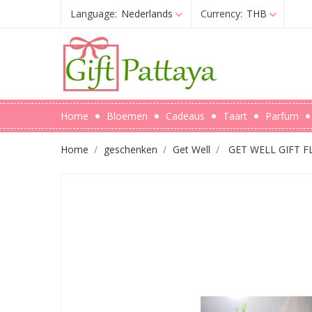
Language:
Nederlands
Currency:
THB
Home
Bloemen
Cadeaus
Taart
Parfum
Home
geschenken
Get Well
GET WELL GIFT 