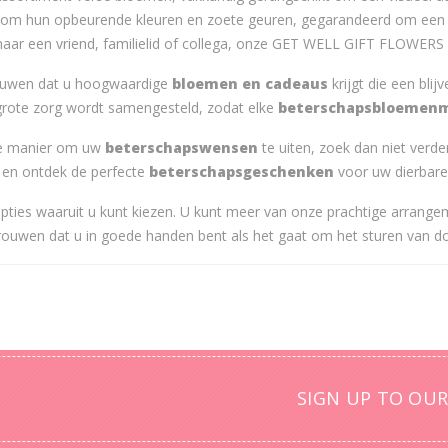
om hun opbeurende kleuren en zoete geuren, gegarandeerd om een g
 naar een vriend, familielid of collega, onze GET WELL GIFT FLOWERS
trouwen dat u hoogwaardige
bloemen en cadeaus
krijgt die een bli
grote zorg wordt samengesteld, zodat elke
beterschapsbloemen
lle manier om uw
beterschapswensen
te uiten, zoek dan niet ver
 en ontdek de perfecte
beterschapsgeschenken
voor uw dierbare
opties waaruit u kunt kiezen. U kunt meer van onze prachtige arrang
rtrouwen dat u in goede handen bent als het gaat om het sturen van
SIGN UP TO OUR