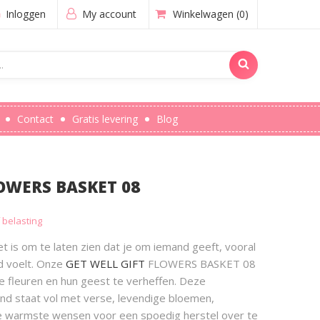
Inloggen
My account
Winkelwagen
(0)
Contact
Gratis levering
Blog
LOWERS BASKET 08
f belasting
t is om te laten zien dat je om iemand geeft, vooral
d voelt. Onze
GET WELL GIFT
FLOWERS BASKET 08
 fleuren en hun geest te verheffen. Deze
d staat vol met verse, levendige bloemen,
e warmste wensen voor een spoedig herstel over te