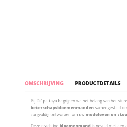
OMSCHRIJVING
PRODUCTDETAILS
Bij Giftpattaya begrijpen we het belang van het stu
beterschapsbloemenmanden
samengesteld om 
zorgvuldig ontworpen om uw
medeleven en ste
Deze prachtige
bloemenmand
is gevuld met een a