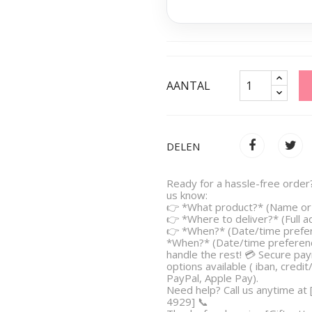
AANTAL
DELEN
Ready for a hassle-free order?
us know:
👉 *What product?* (Name or 
👉 *Where to deliver?* (Full 
👉 *When?* (Date/time prefe
*When?* (Date/time preferenc
handle the rest! 💳 Secure pa
options available ( iban, credit
PayPal, Apple Pay).
Need help? Call us anytime at
4929] 📞