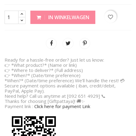
favorite_border
IN WINKELWAGEN
Ready for a hassle-free order? Just let us know:
👉 *What product?* (Name or link)
👉 *Where to deliver?* (Full address)
👉 *When?* (Date/time preference)
*When?* (Date/time preference) We’ll handle the rest! 💳
Secure payment options available ( iban, credit/debit,
PayPal, Apple Pay).
Need help? Call us anytime at [092 651 4929] 📞
Thanks for choosing [Giftpattaya]! 🚚✨
Payment link :
Click here for payment Link