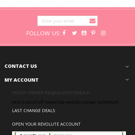
FOLLOW US:
CONTACT US
expand_more
MY ACCOUNT
expand_more
PROOF OWNER PENJAN SONTHINUCH
here is proof off ownership website penjan sonthinuch
LAST CHANGE DEALS
OPEN YOUR REVOLUTE ACCOUNT