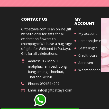
CONTACT US
MY
ACCOUNT
Giftpattaya.com is an online gift
My account
website only for gifts for all
celebration flowers to
Persoonlijke Info
champagne.We have a hug rage
Bestellingen
of gifts for Girlfriend in Pattaya,
Gift for all celebrations.
Creditnota's
Address: 17 Moo 3
Adressen
mabphachan road, pong,
Waardebonnen
banglamung, chonburi,
Thailand 20150
Phone: 0926514929
Email: info@giftpattaya.com