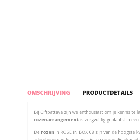
OMSCHRIJVING
PRODUCTDETAILS
Bij Giftpattaya zijn we enthousiast om je kennis te
rozenarrangement
is zorgvuldig geplaatst in ee
De
rozen
in ROSE IN BOX 08 zijn van de hoogste kwa
adembenemende presentatie te creëren die elegantie 