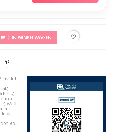
favorite_border
IN WINKELWAGEN
 Just let
link)
address)
rence)
e) We’ll
yment
/debit,
 [092 651