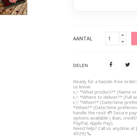
AANTAL
DELEN
Ready for a hassle-free order?
us know:
👉 *What product?* (Name or 
👉 *Where to deliver?* (Full 
👉 *When?* (Date/time prefe
*When?* (Date/time preferenc
handle the rest! 💳 Secure pa
options available ( iban, credit
PayPal, Apple Pay).
Need help? Call us anytime at
4929] 📞