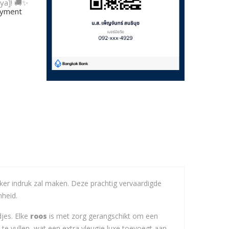
ya]! 🚚✨
payment
ker indruk zal maken. Deze prachtig vervaardigde
nheid.
jes. Elke
roos
is met zorg gerangschikt om een
te vullen, wat een extra vleugje luxe toevoegt aan