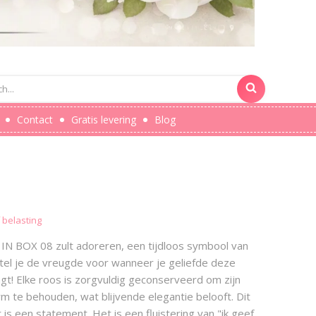
Contact
Gratis levering
Blog
f belasting
IN BOX 08 zult adoreren, een tijdloos symbool van
tel je de vreugde voor wanneer je geliefde deze
t! Elke roos is zorgvuldig geconserveerd om zijn
rm te behouden, wat blijvende elegantie belooft. Dit
 is een statement. Het is een fluistering van "ik geef