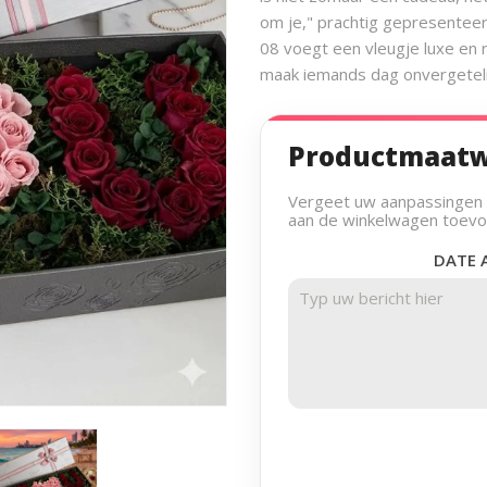
om je," prachtig gepresentee
08 voegt een vleugje luxe en
maak iemands dag onvergeteli
Productmaat
Vergeet uw aanpassingen ni
aan de winkelwagen toev
DATE 