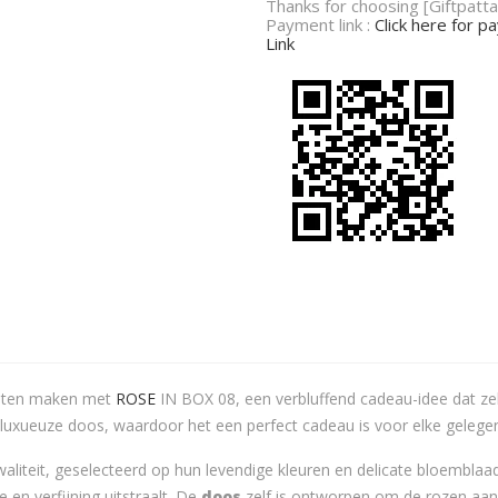
Thanks for choosing [Giftpatta
Payment link :
Click here for 
Link
 laten maken met
ROSE
IN BOX 08, een verbluffend cadeau-idee dat ze
n luxueuze doos, waardoor het een perfect cadeau is voor elke gelege
liteit, geselecteerd op hun levendige kleuren en delicate bloemblaad
en verfijning uitstraalt. De
doos
zelf is ontworpen om de rozen aan 