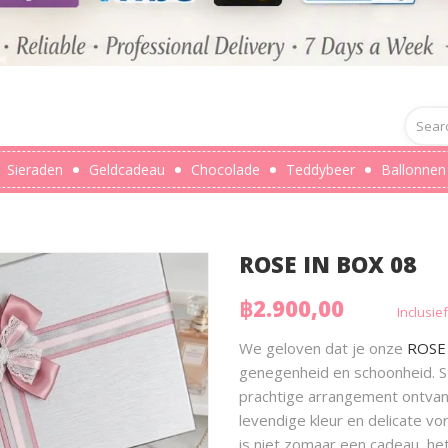
Sieraden
Geldcadeau
Chocolade
Teddybeer
Ballonnen
ROSE IN BOX 08
฿2.900,00
Inclusie
We geloven dat je onze
ROSE
genegenheid en schoonheid. S
prachtige arrangement ontvang
levendige kleur en delicate vo
is niet zomaar een cadeau, het