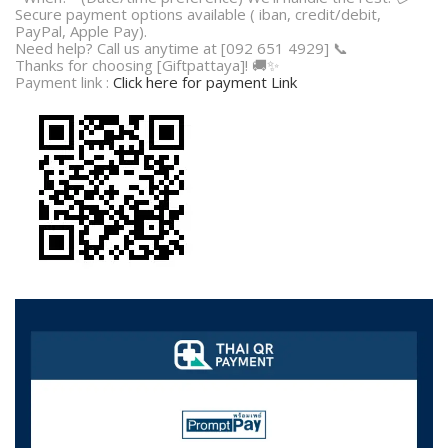
Secure payment options available ( iban, credit/debit,
PayPal, Apple Pay).
Need help? Call us anytime at [092 651 4929] 📞
Thanks for choosing [Giftpattaya]! 🚚✨
Payment link :
Click here for payment Link