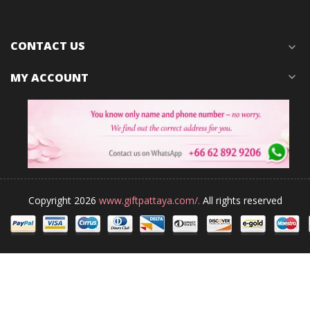
CONTACT US
expand_more
MY ACCOUNT
expand_more
Copyright 2026
www.giftpattaya.com/.
All rights reserved