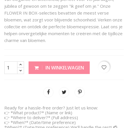
jubilea of gewoon om te zeggen "ik geef om je." Onze
FLOWER IN BOX-selecties bevatten de meest verse
bloemen, wat zorgt voor blijvende schoonheid. Verken onze
collectie en ontdek de perfecte bloemexpressie. Laat ons je
helpen onvergetelijke momenten te creëren met de tijdloze
charme van bloemen.
favorite_border
IN WINKELWAGEN
Ready for a hassle-free order? Just let us know:
👉 *What product?* (Name or link)
👉 *Where to deliver?* (Full address)
👉 *When?* (Date/time preference)
*When?* (Date/time preference) We’ll handle the rest! 💳