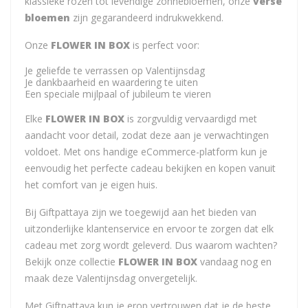
klassieke rozen tot levendige zonnebloemen, onze
verse
bloemen
zijn gegarandeerd indrukwekkend.
Onze
FLOWER IN BOX
is perfect voor:
Je geliefde te verrassen op Valentijnsdag
Je dankbaarheid en waardering te uiten
Een speciale mijlpaal of jubileum te vieren
Elke
FLOWER IN BOX
is zorgvuldig vervaardigd met
aandacht voor detail, zodat deze aan je verwachtingen
voldoet. Met ons handige eCommerce-platform kun je
eenvoudig het perfecte cadeau bekijken en kopen vanuit
het comfort van je eigen huis.
Bij Giftpattaya zijn we toegewijd aan het bieden van
uitzonderlijke klantenservice en ervoor te zorgen dat elk
cadeau met zorg wordt geleverd. Dus waarom wachten?
Bekijk onze collectie
FLOWER IN BOX
vandaag nog en
maak deze Valentijnsdag onvergetelijk.
Met Giftpattaya kun je erop vertrouwen dat je de beste