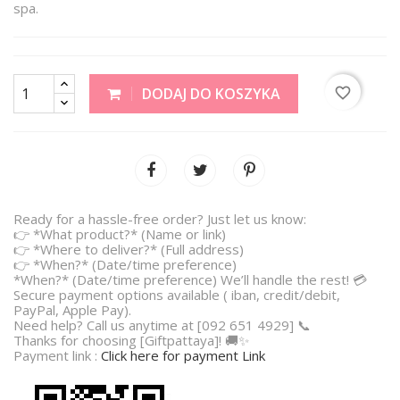
spa.
favorite_border
DODAJ DO KOSZYKA
Ready for a hassle-free order? Just let us know:
👉 *What product?* (Name or link)
👉 *Where to deliver?* (Full address)
👉 *When?* (Date/time preference)
*When?* (Date/time preference) We’ll handle the rest! 💳
Secure payment options available ( iban, credit/debit,
PayPal, Apple Pay).
Need help? Call us anytime at [092 651 4929] 📞
Thanks for choosing [Giftpattaya]! 🚚✨
Payment link :
Click here for payment Link