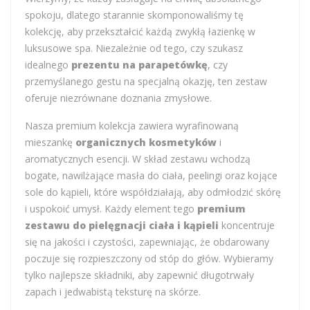
spokoju, dlatego starannie skomponowaliśmy tę
kolekcję, aby przekształcić każdą zwykłą łazienkę w
luksusowe spa. Niezależnie od tego, czy szukasz
idealnego
prezentu na parapetówkę
, czy
przemyślanego gestu na specjalną okazję, ten zestaw
oferuje niezrównane doznania zmysłowe.
Nasza premium kolekcja zawiera wyrafinowaną
mieszankę
organicznych kosmetyków
i
aromatycznych esencji. W skład zestawu wchodzą
bogate, nawilżające masła do ciała, peelingi oraz kojące
sole do kąpieli, które współdziałają, aby odmłodzić skórę
i uspokoić umysł. Każdy element tego
premium
zestawu do pielęgnacji ciała i kąpieli
koncentruje
się na jakości i czystości, zapewniając, że obdarowany
poczuje się rozpieszczony od stóp do głów. Wybieramy
tylko najlepsze składniki, aby zapewnić długotrwały
zapach i jedwabistą teksturę na skórze.