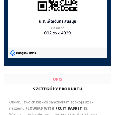
OPIS
SZCZEGÓŁY PRODUKTU
Obdaruj swoich bliskich sanktuarium spokoju dzięki
naszemu
FLOWERS WITH
FRUIT BASKET
15
.
Wierzymy, że każdy zasługuje na chwilę absolutnego