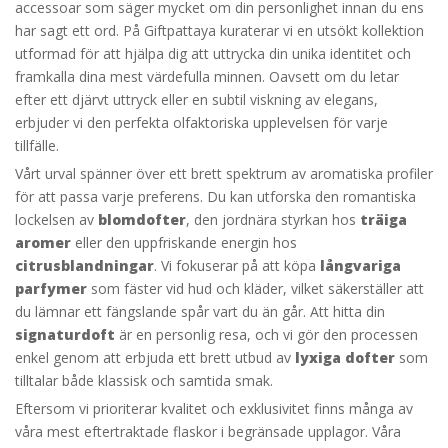
accessoar som säger mycket om din personlighet innan du ens
har sagt ett ord. På Giftpattaya kuraterar vi en utsökt kollektion
utformad för att hjälpa dig att uttrycka din unika identitet och
framkalla dina mest värdefulla minnen. Oavsett om du letar
efter ett djärvt uttryck eller en subtil viskning av elegans,
erbjuder vi den perfekta olfaktoriska upplevelsen för varje
tillfälle.
Vårt urval spänner över ett brett spektrum av aromatiska profiler
för att passa varje preferens. Du kan utforska den romantiska
lockelsen av
blomdofter
, den jordnära styrkan hos
träiga
aromer
eller den uppfriskande energin hos
citrusblandningar
. Vi fokuserar på att köpa
långvariga
parfymer
som fäster vid hud och kläder, vilket säkerställer att
du lämnar ett fängslande spår vart du än går. Att hitta din
signaturdoft
är en personlig resa, och vi gör den processen
enkel genom att erbjuda ett brett utbud av
lyxiga dofter
som
tilltalar både klassisk och samtida smak.
Eftersom vi prioriterar kvalitet och exklusivitet finns många av
våra mest eftertraktade flaskor i begränsade upplagor. Våra