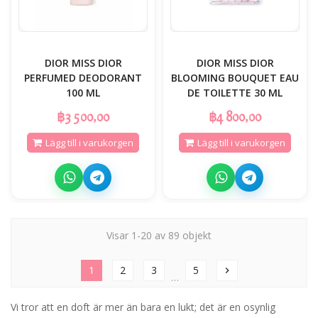
DIOR MISS DIOR
DIOR MISS DIOR
PERFUMED DEODORANT
BLOOMING BOUQUET EAU
100 ML
DE TOILETTE 30 ML
฿3 500,00
฿4 800,00
Lägg till i varukorgen
Lägg till i varukorgen
Visar 1-20 av 89 objekt
1
2
3
5
chevron_right
…
Vi tror att en doft är mer än bara en lukt; det är en osynlig