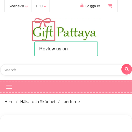
Svenska
THB
Logga in
Hem
Hälsa och Skönhet
perfume