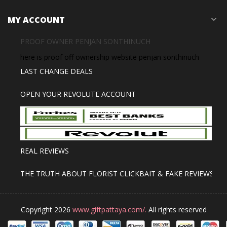
MY ACCOUNT
expand_more
PROOF OWNER PENJAN SONTHINUCH
here is proof off ownership website penjan sonthinuch
LAST CHANGE DEALS
OPEN YOUR REVOLUTE ACCOUNT
REAL REVIEWS
THE TRUTH ABOUT FLORIST CLICKBAIT & FAKE REVIEWS
Copyright 2026
www.giftpattaya.com/.
All rights reserved