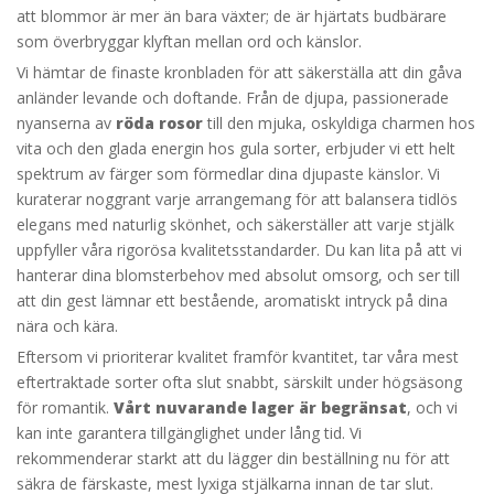
att blommor är mer än bara växter; de är hjärtats budbärare
som överbryggar klyftan mellan ord och känslor.
Vi hämtar de finaste kronbladen för att säkerställa att din gåva
anländer levande och doftande. Från de djupa, passionerade
nyanserna av
röda rosor
till den mjuka, oskyldiga charmen hos
vita och den glada energin hos gula sorter, erbjuder vi ett helt
spektrum av färger som förmedlar dina djupaste känslor. Vi
kuraterar noggrant varje arrangemang för att balansera tidlös
elegans med naturlig skönhet, och säkerställer att varje stjälk
uppfyller våra rigorösa kvalitetsstandarder. Du kan lita på att vi
hanterar dina blomsterbehov med absolut omsorg, och ser till
att din gest lämnar ett bestående, aromatiskt intryck på dina
nära och kära.
Eftersom vi prioriterar kvalitet framför kvantitet, tar våra mest
eftertraktade sorter ofta slut snabbt, särskilt under högsäsong
för romantik.
Vårt nuvarande lager är begränsat
, och vi
kan inte garantera tillgänglighet under lång tid. Vi
rekommenderar starkt att du lägger din beställning nu för att
säkra de färskaste, mest lyxiga stjälkarna innan de tar slut.