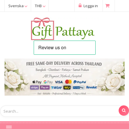
Svenska
THB
Logga in