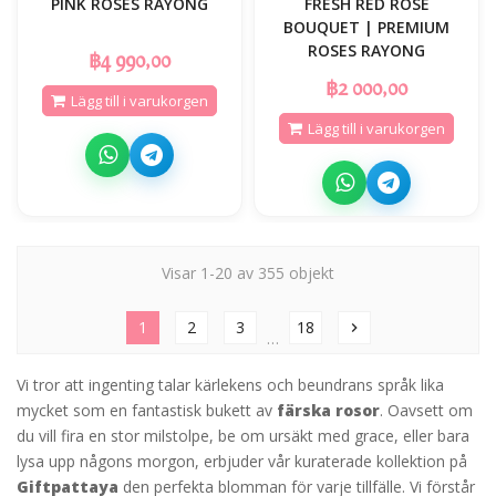
PINK ROSES RAYONG
FRESH RED ROSE
BOUQUET | PREMIUM
ROSES RAYONG
฿4 990,00
฿2 000,00
Lägg till i varukorgen
Lägg till i varukorgen
Visar 1-20 av 355 objekt
1
2
3
18
chevron_right
…
Vi tror att ingenting talar kärlekens och beundrans språk lika
mycket som en fantastisk bukett av
färska rosor
. Oavsett om
du vill fira en stor milstolpe, be om ursäkt med grace, eller bara
lysa upp någons morgon, erbjuder vår kuraterade kollektion på
Giftpattaya
den perfekta blomman för varje tillfälle. Vi förstår