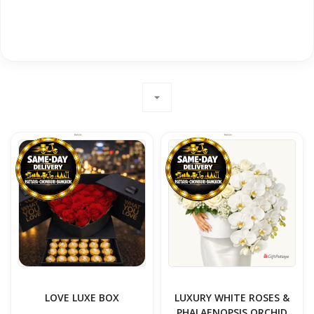
arrow_drop_down
LOVE LUXE BOX
LUXURY WHITE ROSES &
PHALAENOPSIS ORCHID