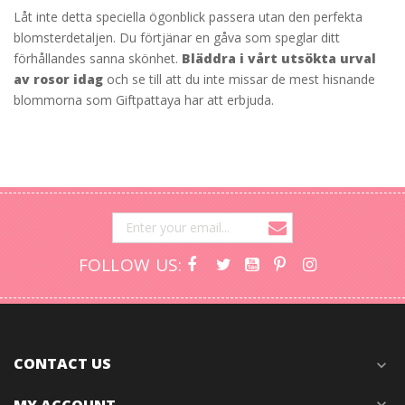
Låt inte detta speciella ögonblick passera utan den perfekta
blomsterdetaljen. Du förtjänar en gåva som speglar ditt
förhållandes sanna skönhet.
Bläddra i vårt utsökta urval
av rosor idag
och se till att du inte missar de mest hisnande
blommorna som Giftpattaya har att erbjuda.
FOLLOW US:
CONTACT US
expand_more
MY ACCOUNT
expand_more