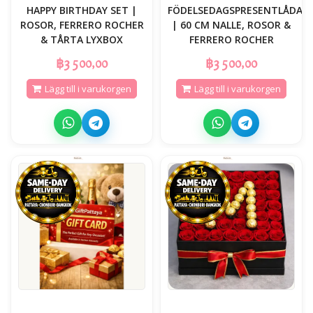
HAPPY BIRTHDAY SET |
FÖDELSEDAGSPRESENTLÅDA
ROSOR, FERRERO ROCHER
| 60 CM NALLE, ROSOR &
& TÅRTA LYXBOX
FERRERO ROCHER
฿3 500,00
฿3 500,00
Lägg till i varukorgen
Lägg till i varukorgen