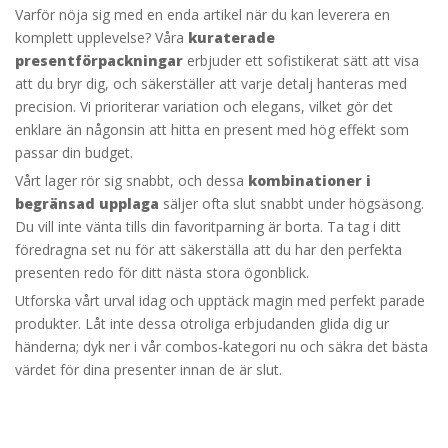
Varför nöja sig med en enda artikel när du kan leverera en
komplett upplevelse? Våra
kuraterade
presentförpackningar
erbjuder ett sofistikerat sätt att visa
att du bryr dig, och säkerställer att varje detalj hanteras med
precision. Vi prioriterar variation och elegans, vilket gör det
enklare än någonsin att hitta en present med hög effekt som
passar din budget.
Vårt lager rör sig snabbt, och dessa
kombinationer i
begränsad upplaga
säljer ofta slut snabbt under högsäsong.
Du vill inte vänta tills din favoritparning är borta. Ta tag i ditt
föredragna set nu för att säkerställa att du har den perfekta
presenten redo för ditt nästa stora ögonblick.
Utforska vårt urval idag och upptäck magin med perfekt parade
produkter. Låt inte dessa otroliga erbjudanden glida dig ur
händerna; dyk ner i vår combos-kategori nu och säkra det bästa
värdet för dina presenter innan de är slut.