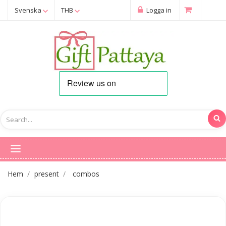
Svenska
THB
Logga in
Hem
present
combos