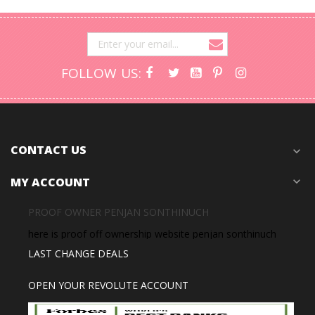
FOLLOW US:
CONTACT US
expand_more
MY ACCOUNT
expand_more
PROOF OWNER PENJAN SONTHINUCH
here is proof off ownership website penjan sonthinuch
LAST CHANGE DEALS
OPEN YOUR REVOLUTE ACCOUNT