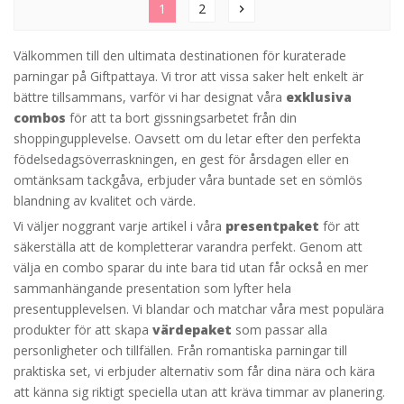
1
2
chevron_right
Välkommen till den ultimata destinationen för kuraterade
parningar på Giftpattaya. Vi tror att vissa saker helt enkelt är
bättre tillsammans, varför vi har designat våra
exklusiva
combos
för att ta bort gissningsarbetet från din
shoppingupplevelse. Oavsett om du letar efter den perfekta
födelsedagsöverraskningen, en gest för årsdagen eller en
omtänksam tackgåva, erbjuder våra buntade set en sömlös
blandning av kvalitet och värde.
Vi väljer noggrant varje artikel i våra
presentpaket
för att
säkerställa att de kompletterar varandra perfekt. Genom att
välja en combo sparar du inte bara tid utan får också en mer
sammanhängande presentation som lyfter hela
presentupplevelsen. Vi blandar och matchar våra mest populära
produkter för att skapa
värdepaket
som passar alla
personligheter och tillfällen. Från romantiska parningar till
praktiska set, vi erbjuder alternativ som får dina nära och kära
att känna sig riktigt speciella utan att kräva timmar av planering.