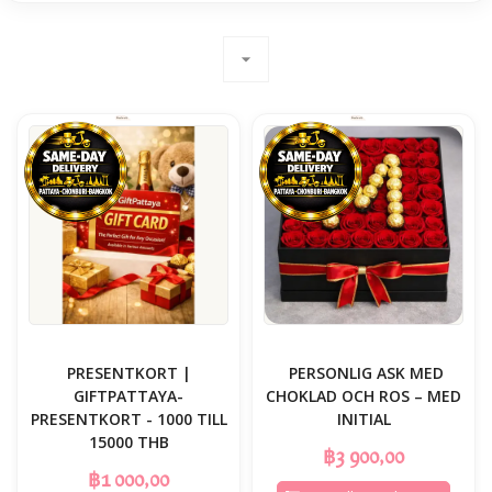
arrow_drop_down
PRESENTKORT |
️ PERSONLIG ASK MED
GIFTPATTAYA-
CHOKLAD OCH ROS – MED
PRESENTKORT - 1000 TILL
INITIAL
15000 THB
฿3 900,00
฿1 000,00