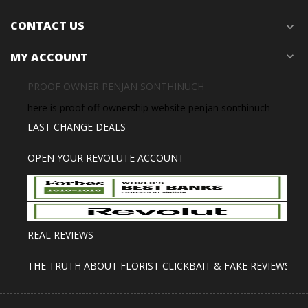
CONTACT US
expand_more
MY ACCOUNT
expand_more
PROOF OWNER PENJAN SONTHINUCH
here is proof off ownership website penjan sonthinuch
LAST CHANGE DEALS
OPEN YOUR REVOLUTE ACCOUNT
REAL REVIEWS
THE TRUTH ABOUT FLORIST CLICKBAIT & FAKE REVIEWS