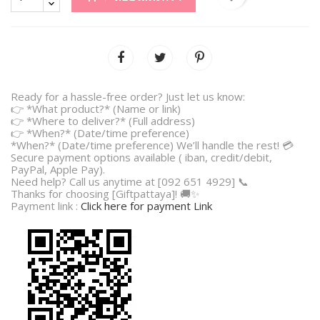
Ready for a hassle-free order? Just let us know:
👉 *What product?* (Name or link)
👉 *Where to deliver?* (Full address)
👉 *When?* (Date/time preference)
*When?* (Date/time preference) We’ll handle the rest! 💳
Secure payment options available ( iban, credit/debit,
PayPal, Apple Pay).
Need help? Call us anytime at [092 651 4929] 📞
Thanks for choosing [Giftpattaya]! 🚚✨
Payment link :
Click here for payment Link