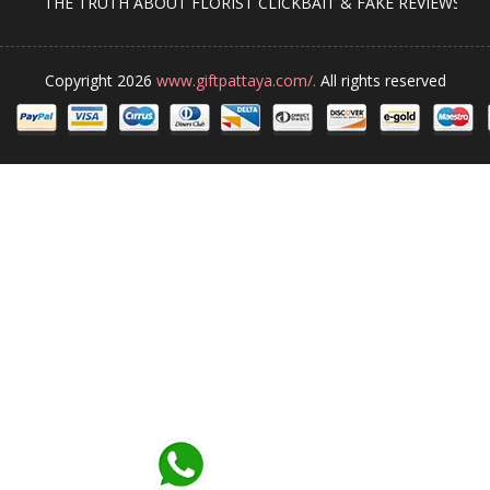
THE TRUTH ABOUT FLORIST CLICKBAIT & FAKE REVIEWS
Copyright 2026
www.giftpattaya.com/.
All rights reserved