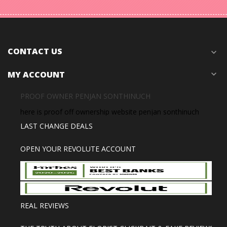
CONTACT US
expand_more
MY ACCOUNT
expand_more
PROOF OWNER PENJAN SONTHINUCH
here is proof off ownership website penjan sonthinuch
LAST CHANGE DEALS
OPEN YOUR REVOLUTE ACCOUNT
REAL REVIEWS