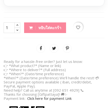
favorite_border
หยิบใส่ตะกร้า
Ready for a hassle-free order? Just let us know:
👉 *What product?* (Name or link)
👉 *Where to deliver?* (Full address)
👉 *When?* (Date/time preference)
*When?* (Date/time preference) We’ll handle the rest! 💳
Secure payment options available ( iban, credit/debit,
PayPal, Apple Pay).
Need help? Call us anytime at [092 651 4929] 📞
Thanks for choosing [Giftpattaya]! 🚚✨
Payment link :
Click here for payment Link