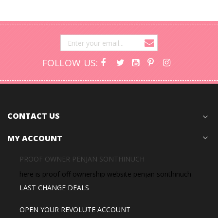
FOLLOW US:
CONTACT US
expand_more
MY ACCOUNT
expand_more
PROOF OWNER PENJAN SONTHINUCH
here is proof off ownership website penjan sonthinuch
LAST CHANGE DEALS
OPEN YOUR REVOLUTE ACCOUNT