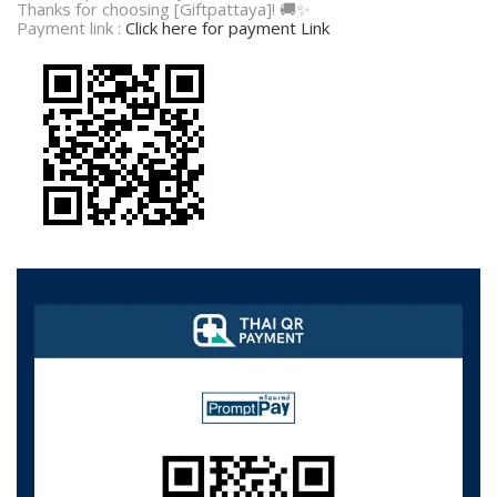
Thanks for choosing [Giftpattaya]! 🚚✨
Payment link :
Click here for payment Link