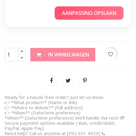
AANPASSING OPSLAAN
favorite_border
IN WINKELWAGEN
Ready for a hassle-free order? Just let us know:
👉 *What product?* (Name or link)
👉 *Where to deliver?* (Full address)
👉 *When?* (Date/time preference)
*When?* (Date/time preference) We’ll handle the rest! 💳
Secure payment options available ( iban, credit/debit,
PayPal, Apple Pay).
Need help? Call us anytime at [092 651 4929] 📞