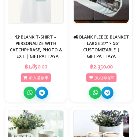
👕 BLANK T‑SHIRT –
🛋️ BLANK FLEECE BLANKET
PERSONALIZE WITH
– LARGE 37" × 56"
CATCHPHRASE, PHOTO &
CUSTOMIZABLE |
TEXT | GIFTPATTAYA
GIFTPATTAYA
฿1,850.00
฿2,350.00
加入購物車
加入購物車