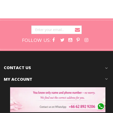
FOLLOW US:
CONTACT US
expand_more
MY ACCOUNT
expand_more