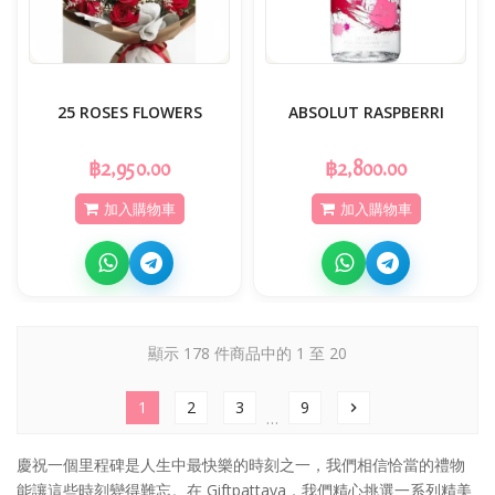
25 ROSES FLOWERS
ABSOLUT RASPBERRI
฿2,950.00
฿2,800.00
加入購物車
加入購物車
顯示 178 件商品中的 1 至 20
1
2
3
9
chevron_right
…
慶祝一個里程碑是人生中最快樂的時刻之一，我們相信恰當的禮物
能讓這些時刻變得難忘。在 Giftpattaya，我們精心挑選一系列精美