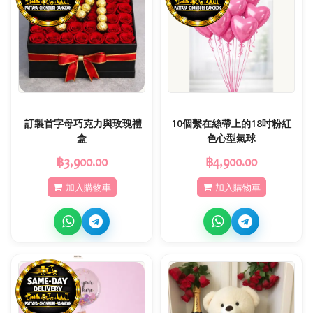
️ 訂製首字母巧克力與玫瑰禮
10個繫在絲帶上的18吋粉紅
盒
色心型氣球
฿3,900.00
฿4,900.00
加入購物車
加入購物車