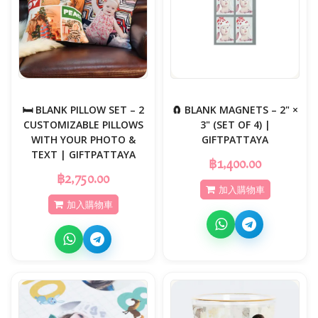
🛏️ BLANK PILLOW SET – 2
🧲 BLANK MAGNETS – 2" ×
CUSTOMIZABLE PILLOWS
3" (SET OF 4) |
WITH YOUR PHOTO &
GIFTPATTAYA
TEXT | GIFTPATTAYA
฿1,400.00
฿2,750.00
加入購物車
加入購物車