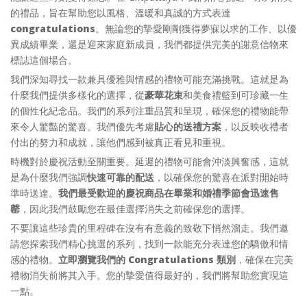
的禮品，旨在幫助您以風格、溫暖和真誠的方式表達
congratulations
。無論您的摯愛剛剛獲得夢寐以求的工作、以優
異成績畢業，還是迎來家庭新成員，我們都提供完美的謝意信物來
標誌這個場合。
我們深知尋找一款兼具優雅與情感的禮物可能充滿挑戰。這就是為
什麼我們提供多樣化的選擇，從
豪華花束
和美食禮籃到可珍藏一生
的個性化紀念品。我們的系列注重品質和呈現，確保您的禮物能帶
來令人驚豔的驚喜。我們優先考慮
貼心的送禮方案
，以反映收禮者
付出的努力和成就，讓他們感到被真正看見和重視。
時機對於慶祝活動至關重要。延遲的禮物可能會沖淡興奮感，這就
是為什麼我們強調
快速可靠的配送
，以確保您的驚喜在派對開始時
準時送達。
我們最受歡迎的慶祝商品在畢業和婚禮季節會迅速售
罄
，因此我們鼓勵您在最佳選擇消失之前確保您的選擇。
不要讓這些珍貴的里程碑在沒有有意義的致敬下悄然溜走。我們邀
請您探索我們精心挑選的系列，找到一款能充分表達您的驕傲和情
感的禮物。
立即瀏覽我們的 Congratulations 類別
，確保在完美
禮物消失前將其入手。您的摯愛值得最好的，我們將幫助您實現這
一點。