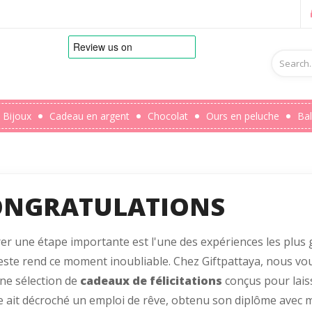
Bijoux
Cadeau en argent
Chocolat
Ours en peluche
Bal
ONGRATULATIONS
er une étape importante est l'une des expériences les plus g
ste rend ce moment inoubliable. Chez Giftpattaya, nous vous
ne sélection de
cadeaux de félicitations
conçus pour lais
 ait décroché un emploi de rêve, obtenu son diplôme avec