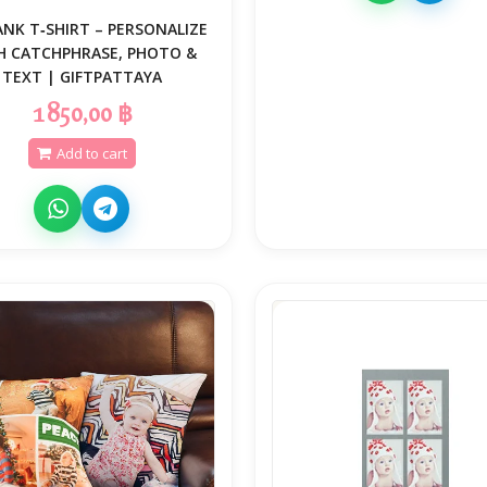
ANK T‑SHIRT – PERSONALIZE
H CATCHPHRASE, PHOTO &
TEXT | GIFTPATTAYA
1 850,00 ฿
Add to cart