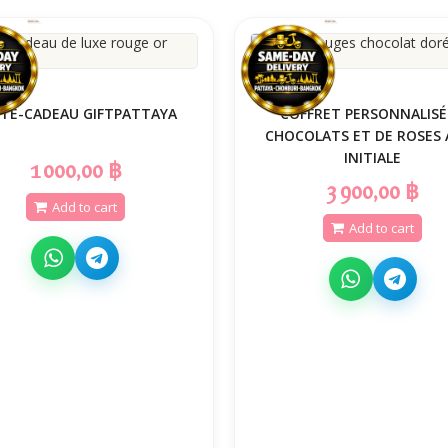
TE-CADEAU GIFTPATTAYA
️ COFFRET PERSONNALISÉ
CHOCOLATS ET DE ROSES 
INITIALE
1 000,00 ฿
3 900,00 ฿
Add to cart
Add to cart