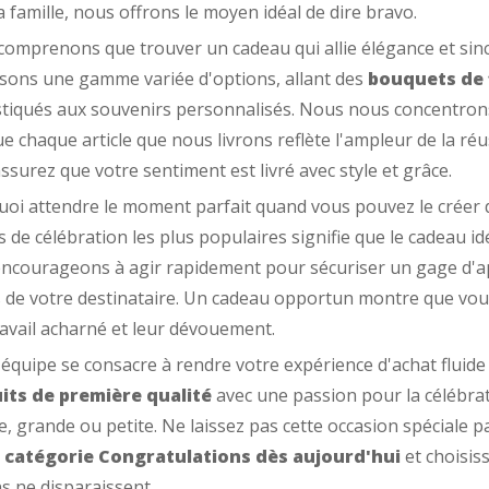
a famille, nous offrons le moyen idéal de dire bravo.
omprenons que trouver un cadeau qui allie élégance et sincér
sons une gamme variée d'options, allant des
bouquets de 
tiqués aux souvenirs personnalisés. Nous nous concentrons s
ue chaque article que nous livrons reflète l'ampleur de la réu
ssurez que votre sentiment est livré avec style et grâce.
oi attendre le moment parfait quand vous pouvez le créer
es de célébration les plus populaires signifie que le cadeau i
ncourageons à agir rapidement pour sécuriser un gage d'ap
 de votre destinataire. Un cadeau opportun montre que vou
ravail acharné et leur dévouement.
équipe se consacre à rendre votre expérience d'achat fluid
its de première qualité
avec une passion pour la célébrat
re, grande ou petite. Ne laissez pas cette occasion spéciale pa
 catégorie Congratulations dès aujourd'hui
et choisis
s ne disparaissent.