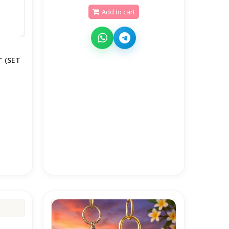
Add to cart
" (SET