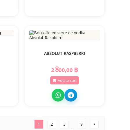
ABSOLUT RASPBERRI
2 800,00 ฿
Add to cart
1
2
3
9
chevron_right
…