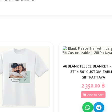
🛋️ BLANK FLEECE BLANKET 
37" × 56" CUSTOMIZABL
GIFTPATTAYA
2 350,00 ฿
Add to cart