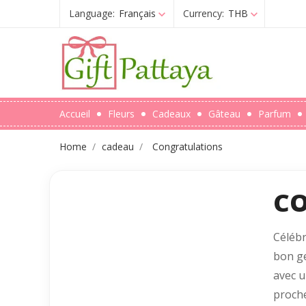
Language:
Français
Currency:
THB
Accueil
Fleurs
Cadeaux
Gâteau
Parfum
Home
cadeau
Congratulations
C
Célébr
bon ge
avec u
proche