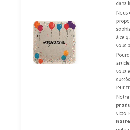
dans l
Nous c
propo
sophis
à ce q
vous a
Pourqu
articl
vous e
succès
leur t
Notre 
produ
victoi
notre
option