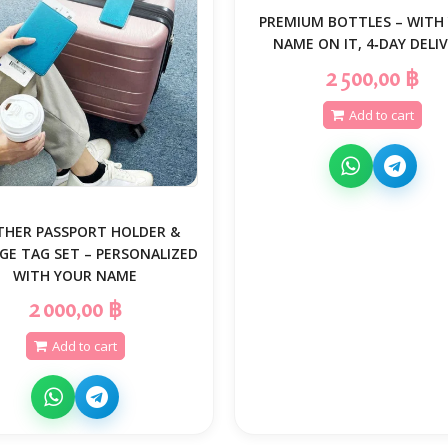
PREMIUM BOTTLES – WITH
NAME ON IT, 4‑DAY DELI
2 500,00 ฿
Add to cart
THER PASSPORT HOLDER &
GE TAG SET – PERSONALIZED
WITH YOUR NAME
2 000,00 ฿
Add to cart