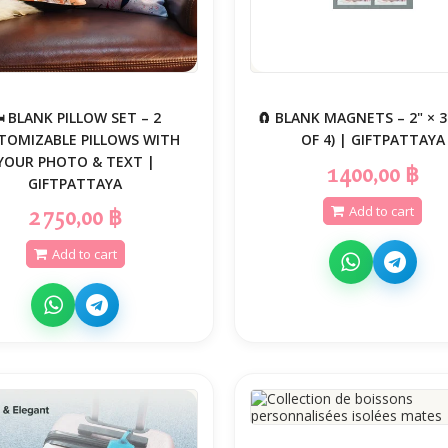
️ BLANK PILLOW SET – 2
🧲 BLANK MAGNETS – 2" × 3
TOMIZABLE PILLOWS WITH
OF 4) | GIFTPATTAYA
YOUR PHOTO & TEXT |
1 400,00 ฿
GIFTPATTAYA
Add to cart
2 750,00 ฿
Add to cart