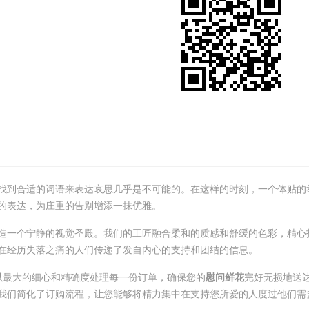
到合适的词语来表达哀思几乎是不可能的。在这样的时刻，一个体贴的举动
的表达，为庄重的告别增添一抹优雅。
造一个宁静的视觉圣殿。我们的工匠融合柔和的质感和舒缓的色彩，精心
在经历失落之痛的人们传递了发自内心的支持和团结的信息。
以最大的细心和精确度处理每一份订单，确保您的
慰问鲜花
完好无损地送
我们简化了订购流程，让您能够将精力集中在支持您所爱的人度过他们需