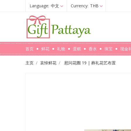
Language:
中文
Currency:
THB
首页
鲜花
礼物
蛋糕
香水
珠宝
现金
主页
哀悼鲜花
慰问花圈 19 | 葬礼花艺布置