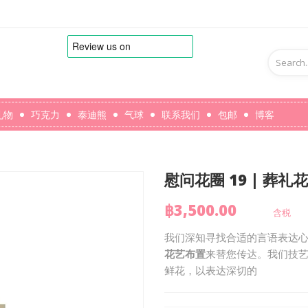
礼物
巧克力
泰迪熊
气球
联系我们
包邮
博客
慰问花圈 19 | 葬礼
฿3,500.00
含税
我们深知寻找合适的言语表达
花艺布置
来替您传达。我们技
鲜花，以表达深切的