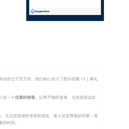
胜过千言万语。我们精心设计了慰问花圈 19 | 葬礼
打造一个
优雅的致敬
，以尊严缅怀逝者。当您选择这款
达。无论您是缅怀亲密的朋友、家人还是尊敬的同事，我
要的时刻。