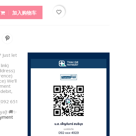
favorite_border
加入购物车
 Just let
link)
address)
rence)
e) We’ll
yment
/debit,
 [092 651
ya]! 🚚✨
payment