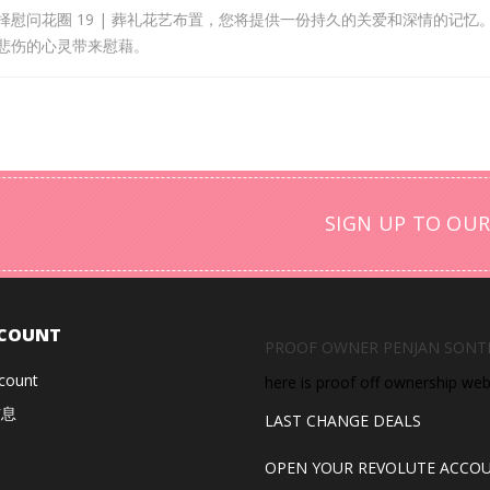
慰问花圈 19 | 葬礼花艺布置，您将提供一份持久的关爱和深情的记忆
悲伤的心灵带来慰藉。
SIGN UP TO OUR
COUNT
PROOF OWNER PENJAN SONT
count
here is proof off ownership we
信息
LAST CHANGE DEALS
OPEN YOUR REVOLUTE ACCO
券