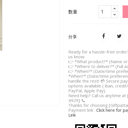
数量
分享
Ready for a hassle-free order?
us know:
👉 *What product?* (Name or 
👉 *Where to deliver?* (Full 
👉 *When?* (Date/time prefe
*When?* (Date/time preferenc
handle the rest! 💳 Secure pa
options available ( iban, credit
PayPal, Apple Pay).
Need help? Call us anytime at
4929] 📞
Thanks for choosing [Giftpatta
Payment link :
Click here for 
Link