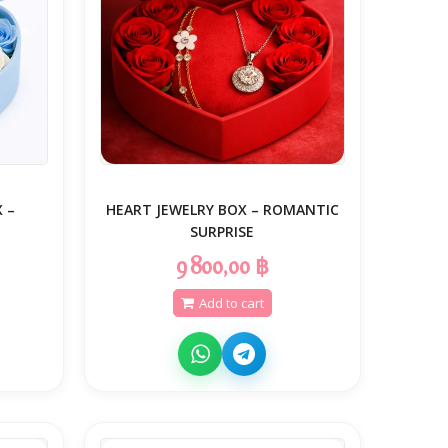
 –
HEART JEWELRY BOX – ROMANTIC
SURPRISE
9 800,00 ฿
Add to cart