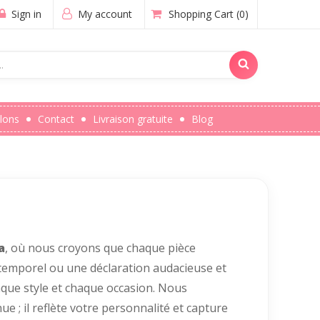
Sign in
My account
Shopping Cart
(0)
lons
Contact
Livraison gratuite
Blog
a
, où nous croyons que chaque pièce
ntemporel ou une déclaration audacieuse et
que style et chaque occasion. Nous
 ; il reflète votre personnalité et capture