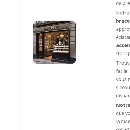
de pré
Notre
brace
approv
éclata
accen
transp
Trouve
facile
vous r
s'écou
dispar
Notre
que vo
la ma
collec