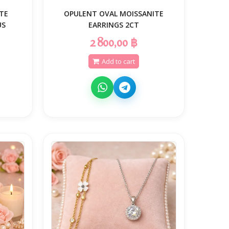
TE
OPULENT OVAL MOISSANITE
US
EARRINGS 2CT
2 800,00 ฿
Add to cart