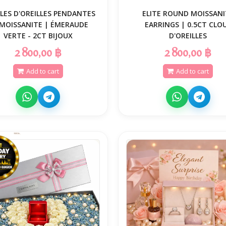
LES D'OREILLES PENDANTES
ELITE ROUND MOISSANI
 MOISSANITE | ÉMERAUDE
EARRINGS | 0.5CT CLO
VERTE - 2CT BIJOUX
D'OREILLES
2 800,00 ฿
2 800,00 ฿
Add to cart
Add to cart