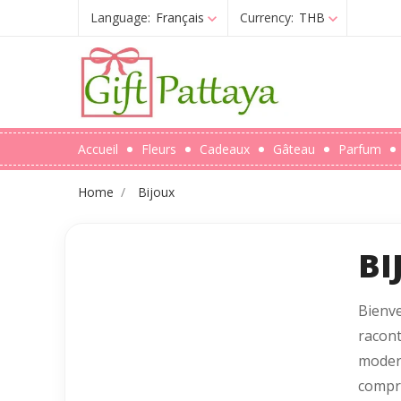
Language:
Français
Currency:
THB
Accueil
Fleurs
Cadeaux
Gâteau
Parfum
Home
Bijoux
BI
Bienv
racont
modern
compre