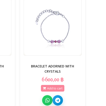
TH
BRACELET ADORNED WITH
CRYSTALS
6 600,00 ฿
Add to cart