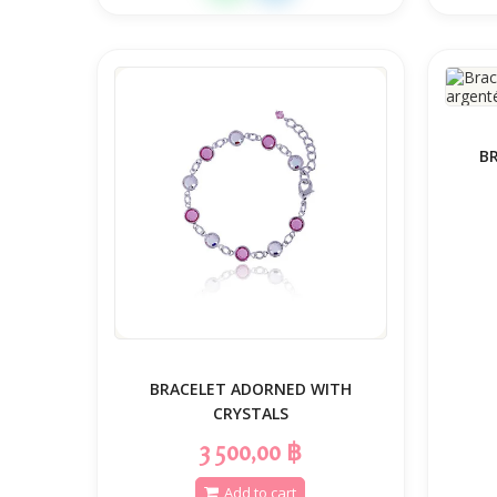
B
BRACELET ADORNED WITH
CRYSTALS
3 500,00 ฿
Add to cart