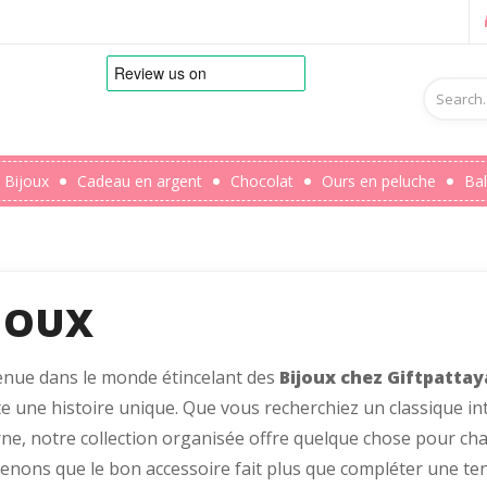
Bijoux
Cadeau en argent
Chocolat
Ours en peluche
Bal
JOUX
enue dans le monde étincelant des
Bijoux chez Giftpattay
e une histoire unique. Que vous recherchiez un classique i
e, notre collection organisée offre quelque chose pour cha
nons que le bon accessoire fait plus que compléter une tenue