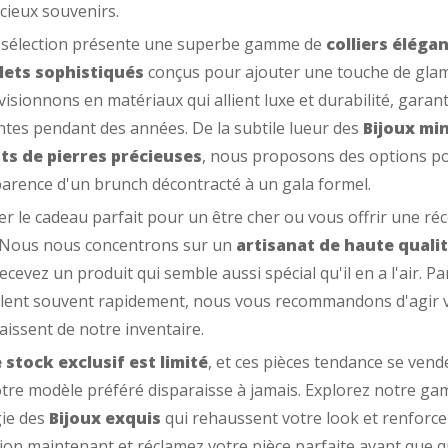
cieux souvenirs.
 sélection présente une superbe gamme de
colliers éléga
lets sophistiqués
conçus pour ajouter une touche de glam
isionnons en matériaux qui allient luxe et durabilité, garan
ntes pendant des années. De la subtile lueur des
Bijoux min
ts de pierres précieuses
, nous proposons des options po
arence d'un brunch décontracté à un gala formel.
r le cadeau parfait pour un être cher ou vous offrir une ré
. Nous nous concentrons sur un
artisanat de haute quali
ecevez un produit qui semble aussi spécial qu'il en a l'air. 
lent souvent rapidement, nous vous recommandons d'agir vit
aissent de notre inventaire.
 stock exclusif est limité
, et ces pièces tendance se ven
tre modèle préféré disparaisse à jamais. Explorez notre g
gie des
Bijoux exquis
qui rehaussent votre look et renforce
tion maintenant et réclamez votre pièce parfaite avant que qu