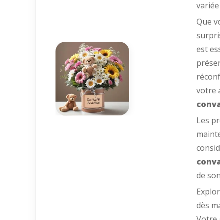
variée
Que v
surpri
est es
présen
réconf
votre 
conva
Les pr
mainte
consid
conva
de son
Explor
dès ma
Votre 