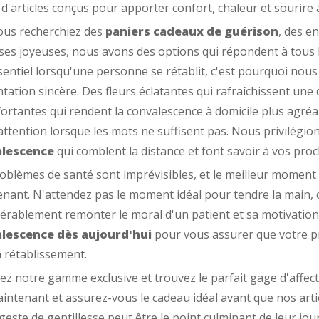
 d'articles conçus pour apporter confort, chaleur et sourire 
ous recherchiez des
paniers cadeaux de guérison
, des e
ses joyeuses, nous avons des options qui répondent à tous
sentiel lorsqu'une personne se rétablit, c'est pourquoi nous
tation sincère. Des fleurs éclatantes qui rafraîchissent une
ortantes qui rendent la convalescence à domicile plus agréab
attention lorsque les mots ne suffisent pas. Nous privilégio
lescence
qui comblent la distance et font savoir à vos pro
oblèmes de santé sont imprévisibles, et le meilleur momen
nant. N'attendez pas le moment idéal pour tendre la main,
érablement remonter le moral d'un patient et sa motivation
lescence dès aujourd'hui
pour vous assurer que votre pr
 rétablissement.
ez notre gamme exclusive et trouvez le parfait gage d'affect
intenant et assurez-vous le cadeau idéal avant que nos artic
geste de gentillesse peut être le point culminant de leur jo