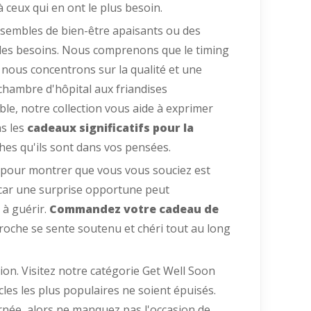
à ceux qui en ont le plus besoin.
nsembles de bien-être apaisants ou des
 les besoins. Nous comprenons que le timing
 nous concentrons sur la qualité et une
 chambre d'hôpital aux friandises
le, notre collection vous aide à exprimer
ns les
cadeaux significatifs pour la
ches qu'ils sont dans vos pensées.
t pour montrer que vous vous souciez est
 car une surprise opportune peut
 à guérir.
Commandez votre cadeau de
oche se sente soutenu et chéri tout au long
ion. Visitez notre catégorie Get Well Soon
les les plus populaires ne soient épuisés.
urnée, alors ne manquez pas l'occasion de