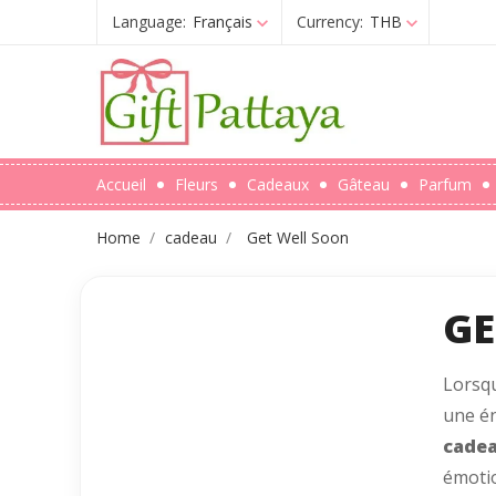
Language:
Français
Currency:
THB
Accueil
Fleurs
Cadeaux
Gâteau
Parfum
Home
cadeau
Get Well Soon
GE
Lorsqu
une én
cadea
émotio