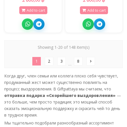
Add to cart
Add to cart
Showing 1-20 of 148 item(s)
1
2
3
8
chevron_right
…
Когда друг, член семьи или коллега плохо себя чувствует,
продуманный жест может существенно повлиять на
процесс выздоровления. В Giftpattaya мы считаем, что
отправка подарка «Скорейшего выздоровления»
—
это больше, чем просто традиция; это мощный способ
оказать эмоциональную поддержку и скрасить чей-то день
в трудное время.
Мы тщательно подобрали разнообразный ассортимент