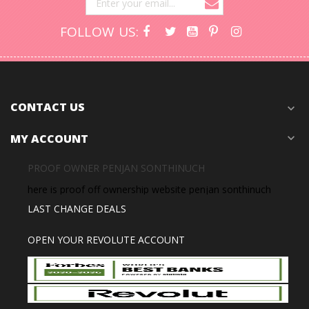
FOLLOW US:
CONTACT US
expand_more
MY ACCOUNT
expand_more
PROOF OWNER PENJAN SONTHINUCH
here is proof off ownership website penjan sonthinuch
LAST CHANGE DEALS
OPEN YOUR REVOLUTE ACCOUNT