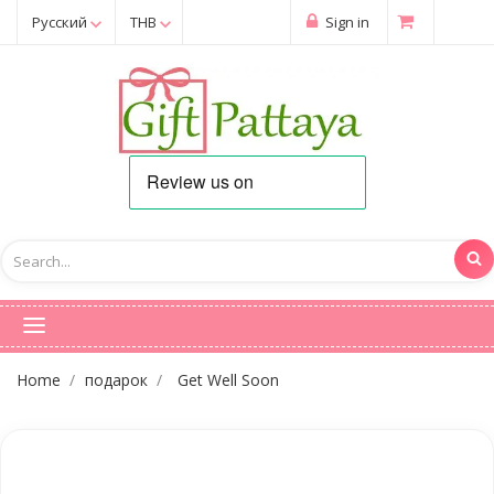
Русский
THB
Sign in
Home
подарок
Get Well Soon