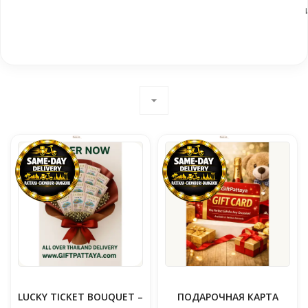
arrow_drop_down
LUCKY TICKET BOUQUET –
ПОДАРОЧНАЯ КАРТА