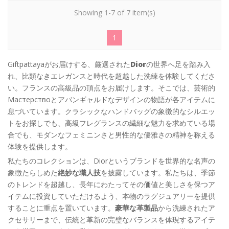
Showing 1-7 of 7 item(s)
1
Giftpattayaがお届けする、厳選された
Dior
の世界へ足を踏み入
れ、比類なきエレガンスと時代を超越した洗練を体験してくださ
い。フランスの高級品の頂点をお届けします。そこでは、芸術的
Мастерствоとアバンギャルドなデザインの物語が各アイテムに
息づいています。クラシックなハンドバッグの象徴的なシルエッ
トをお探しでも、高級フレグランスの繊細な魅力を求めている場
合でも、モダンなフェミニンさと男性的な優雅さの精神を称える
体験を提供します。
私たちのコレクションは、Diorというブランドを世界的な名声の
象徴たらしめた
絶妙な職人技
を披露しています。私たちは、季節
のトレンドを超越し、長年にわたってその価値と美しさを保つア
イテムに投資していただけるよう、本物のラグジュアリーを提供
することに重点を置いています。
豪華な革製品
から洗練されたア
クセサリーまで、伝統と革新の完璧なバランスを体現するアイテ