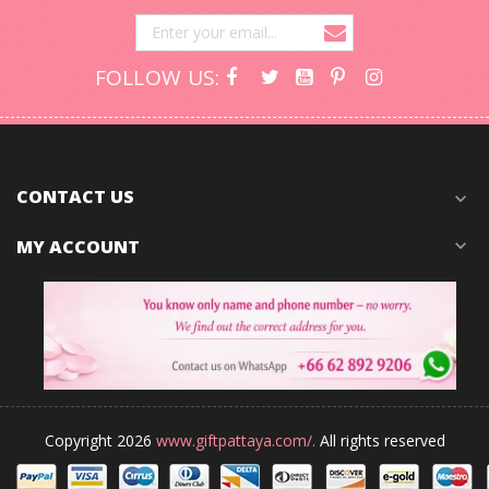
FOLLOW US:
CONTACT US
expand_more
MY ACCOUNT
expand_more
Copyright 2026
www.giftpattaya.com/.
All rights reserved