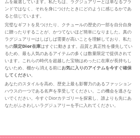
ムを厳選しています。私たちは、ラグジュアリーとは単なるブラ
ンドではなく、それを身につけたときにどのように感じるかであ
ると信じています。
完璧なギフトを見つけたり、クチュールの歴史の一部を自分自身
に贈ったりすることが、かつてないほど簡単になりました。真の
ラグジュアリーはしばしば需要が高いことを理解しており、私た
ちの
限定Dior在庫
はすぐに動きます。品質と真正性を優先してい
るため、最も人気のあるアイテムの多くは数量限定で提供されて
います。これらの時代を超越した宝物はめったに在庫が長持ちし
ないため、棚から消える前に
お気に入りのアイテムを今すぐ確保
してください
。
あなたのスタイルを高め、歴史上最も影響力のあるファッション
ハウスの一つである名声を享受してください。この機会を逃さな
いでください。今すぐDiorカテゴリーを探索し、誰よりも先にあ
なたがふさわしいラグジュアリーを手に入れてください。