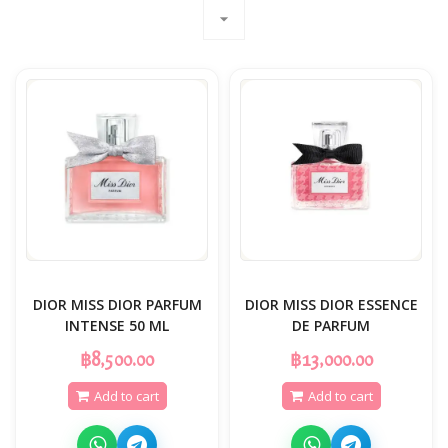
arrow_drop_down
DIOR MISS DIOR PARFUM
DIOR MISS DIOR ESSENCE
INTENSE 50 ML
DE PARFUM
฿8,500.00
฿13,000.00
Add to cart
Add to cart