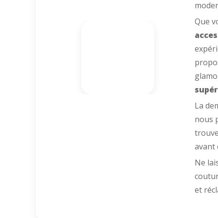
moder
Que vo
acces
expéri
propo
glamou
supér
La dem
nous p
trouve
avant 
Ne lai
coutur
et réc