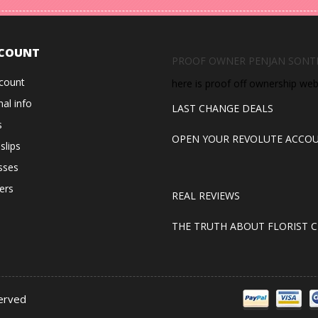
COUNT
PROOF OWNER PENJAN SONT
count
here is proof off ownership we
al info
LAST CHANGE DEALS
s
OPEN YOUR REVOLUTE ACCO
 slips
sses
ers
REAL REVIEWS
THE TRUTH ABOUT FLORIST C
served