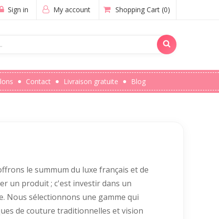
Sign in
My account
Shopping Cart
(0)
lons
Contact
Livraison gratuite
Blog
offrons le summum du luxe français et de
r un produit ; c'est investir dans un
te. Nous sélectionnons une gamme qui
ues de couture traditionnelles et vision