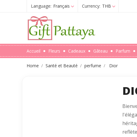
Language:
Français
Currency:
THB
Accueil
Fleurs
Cadeaux
Gâteau
Parfum
Home
Santé et Beauté
perfume
Dior
DI
Bienve
l'élég
hérit
reflèt