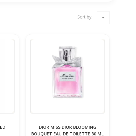
Sort by:
arrow_drop_down
MED
DIOR MISS DIOR BLOOMING
BOUQUET EAU DE TOILETTE 30 ML