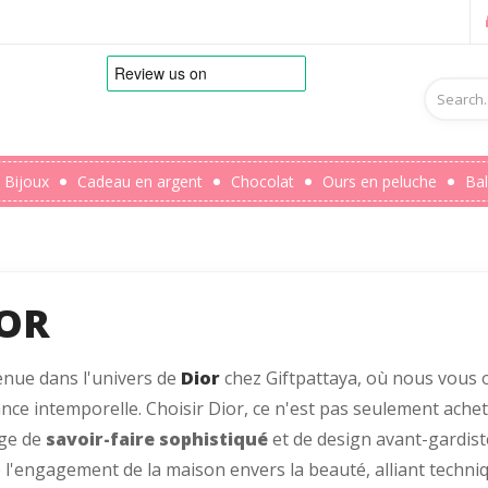
Bijoux
Cadeau en argent
Chocolat
Ours en peluche
Bal
OR
nue dans l'univers de
Dior
chez Giftpattaya, où nous vous 
ance intemporelle. Choisir Dior, ce n'est pas seulement achete
age de
savoir-faire sophistiqué
et de design avant-gardis
e l'engagement de la maison envers la beauté, alliant techniq