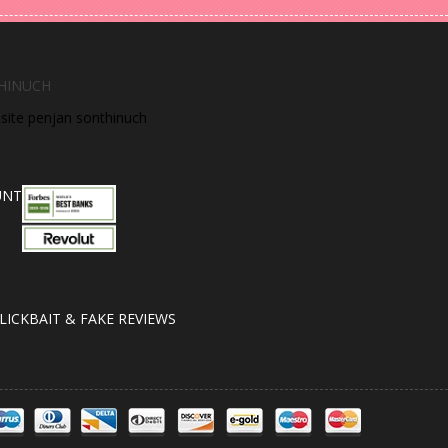
HINUCH
bsite penjan sonthinuch
UNT
LICKBAIT & FAKE REVIEWS