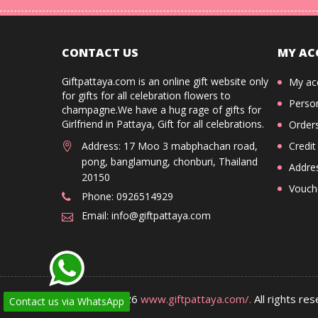
CONTACT US
MY AC
Giftpattaya.com is an online gift website only
My ac
for gifts for all celebration flowers to
Person
champagne.We have a hug rage of gifts for
Girlfriend in Pattaya, Gift for all celebrations.
Order
Address: 17 Moo 3 mabphachan road,
Credit
pong, banglamung, chonburi, Thailand
Addre
20150
Vouch
Phone: 0926514929
Email: info@giftpattaya.com
Copyright 2026
www.giftpattaya.com/.
All rights re
Contact us via WhatsApp