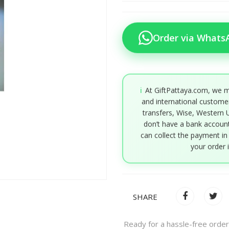
Order via Whats
ℹ️
At GiftPattaya.com, we m
and international custome
transfers, Wise, Western 
don’t have a bank account
can collect the payment in
your order 
SHARE