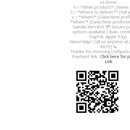
Ready for a hassle-free order?
us know:
👉 *What product?* (Name o
👉 *Where to deliver?* (Full 
👉 *When?* (Date/time pref
*When?* (Date/time preferenc
handle the rest! 💳 Secure 
options available ( iban, credi
PayPal, Apple Pay).
Need help? Call us anytime at
4929] 📞
Thanks for choosing [Giftpatt
Payment link :
Click here for
Link