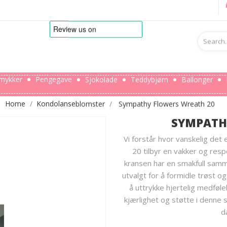
mykker
Pengegave
Sjokolade
Teddybjørn
Ballonger
Home
Kondolanseblomster
Sympathy Flowers Wreath 20
SYMPATH
Vi forstår hvor vanskelig det 
20 tilbyr en vakker og res
kransen har en smakfull samm
utvalgt for å formidle trøst og
å uttrykke hjertelig medføl
kjærlighet og støtte i denne s
d