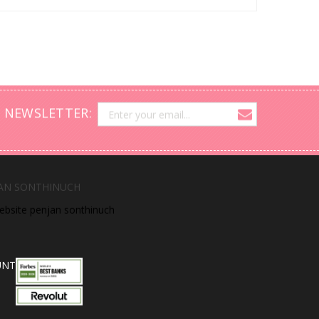
 NEWSLETTER:
AN SONTHINUCH
website penjan sonthinuch
UNT