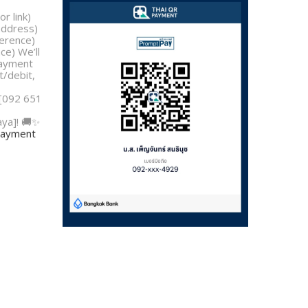
 Just let
r link)
address)
erence)
e) We’ll
payment
t/debit,
 [092 651
aya]! 🚚✨
 payment