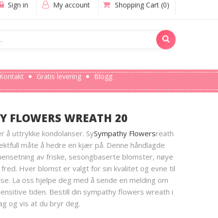
Sign in
My account
Shopping Cart
(0)
Kontakt
Gratis levering
Blogg
Y FLOWERS WREATH 20
er å uttrykke kondolanser. Sy
Sympathy Flowers
reath
pektfull måte å hedre en kjær på. Denne håndlagde
ensetning av friske, sesongbaserte blomster, nøye
 fred. Hver blomst er valgt for sin kvalitet og evne til
else. La oss hjelpe deg med å sende en melding om
ensitive tiden. Bestill din sympathy flowers wreath i
ag og vis at du bryr deg.