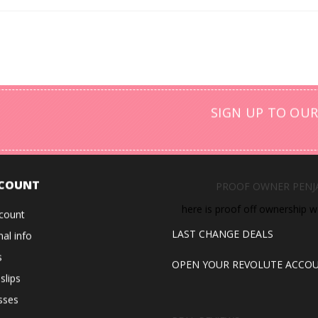
SIGN UP TO OUR
COUNT
PROOF OWNER PENJ
here is proof off ownership 
count
al info
LAST CHANGE DEALS
s
OPEN YOUR REVOLUTE ACCO
 slips
sses