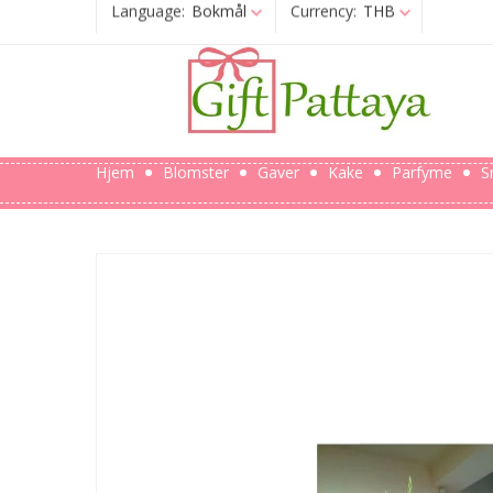
Language:
Bokmål
Currency:
THB
Hjem
Blomster
Gaver
Kake
Parfyme
S