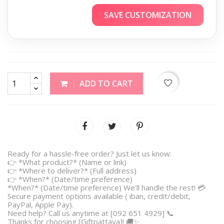
SAVE CUSTOMIZATION
favorite_border
ADD TO CART
Ready for a hassle-free order? Just let us know:
👉 *What product?* (Name or link)
👉 *Where to deliver?* (Full address)
👉 *When?* (Date/time preference)
*When?* (Date/time preference) We’ll handle the rest! 💳
Secure payment options available ( iban, credit/debit,
PayPal, Apple Pay).
Need help? Call us anytime at [092 651 4929] 📞
Thanks for choosing [Giftpattaya]! 🚚✨