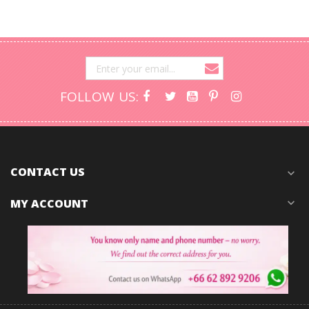
FOLLOW US:
CONTACT US
expand_more
MY ACCOUNT
expand_more