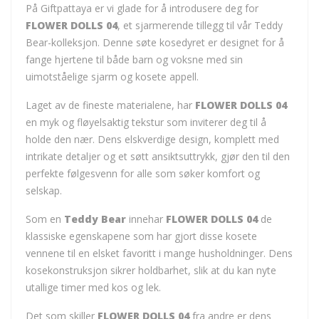
På Giftpattaya er vi glade for å introdusere deg for
FLOWER DOLLS 04
, et sjarmerende tillegg til vår Teddy
Bear-kolleksjon. Denne søte kosedyret er designet for å
fange hjertene til både barn og voksne med sin
uimotståelige sjarm og kosete appell.
Laget av de fineste materialene, har
FLOWER DOLLS 04
en myk og fløyelsaktig tekstur som inviterer deg til å
holde den nær. Dens elskverdige design, komplett med
intrikate detaljer og et søtt ansiktsuttrykk, gjør den til den
perfekte følgesvenn for alle som søker komfort og
selskap.
Som en
Teddy Bear
innehar
FLOWER DOLLS 04
de
klassiske egenskapene som har gjort disse kosete
vennene til en elsket favoritt i mange husholdninger. Dens
kosekonstruksjon sikrer holdbarhet, slik at du kan nyte
utallige timer med kos og lek.
Det som skiller
FLOWER DOLLS 04
fra andre er dens