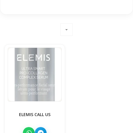
arrow_drop_down
ELEMIS CALL US