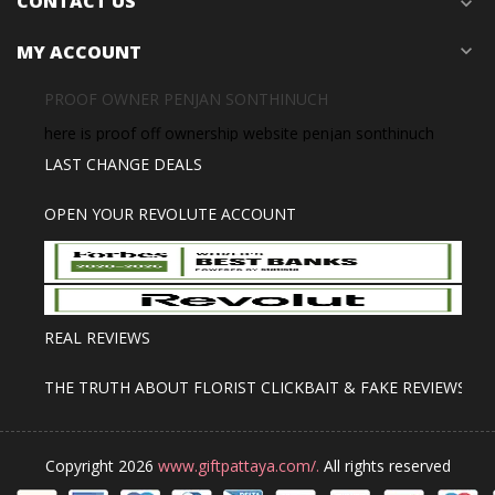
CONTACT US
expand_more
MY ACCOUNT
expand_more
PROOF OWNER PENJAN SONTHINUCH
here is proof off ownership website penjan sonthinuch
LAST CHANGE DEALS
OPEN YOUR REVOLUTE ACCOUNT
REAL REVIEWS
THE TRUTH ABOUT FLORIST CLICKBAIT & FAKE REVIEWS
Copyright 2026
www.giftpattaya.com/.
All rights reserved