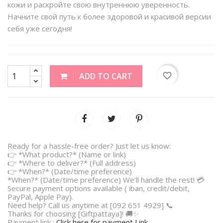
кожи и раскройте свою внутреннюю уверенность.
Начните свой путь к более здоровой и красивой версии
себя уже сегодня!
favorite_border
ADD TO CART
Ready for a hassle-free order? Just let us know:
👉 *What product?* (Name or link)
👉 *Where to deliver?* (Full address)
👉 *When?* (Date/time preference)
*When?* (Date/time preference) We’ll handle the rest! 💳
Secure payment options available ( iban, credit/debit,
PayPal, Apple Pay).
Need help? Call us anytime at [092 651 4929] 📞
Thanks for choosing [Giftpattaya]! 🚚✨
Payment link :
Click here for payment Link