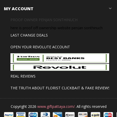
MY ACCOUNT
expand_more
PROOF OWNER PENJAN SONTHINUCH
here is proof off ownership website penjan sonthinuch
LAST CHANGE DEALS
OPEN YOUR REVOLUTE ACCOUNT
REAL REVIEWS
THE TRUTH ABOUT FLORIST CLICKBAIT & FAKE REVIEWS
Copyright 2026
www.giftpattaya.com/.
All rights reserved