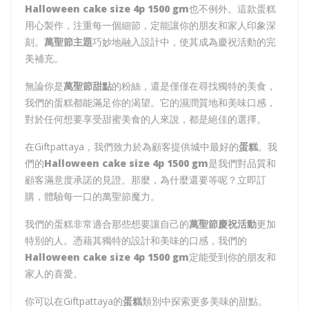
Halloween cake size 4p 1500 gm
也不例外。這款蛋糕
用心製作，注重每一個細節，定能讓你的朋友和家人印象深
刻。
萬聖節主題
巧妙地融入設計中，使其成為慶祝活動的完
美補充。
無論你是
萬聖節甜點
的粉絲，還是僅僅在尋找獨特的美食，
我們的蛋糕都能滿足你的渴望。它的濕潤質地和美味口感，
對於任何想要享受甜蜜美食的人來說，都是絕佳的選擇。
在Giftpattaya，我們致力於為顧客提供城中最好的
蛋糕
。我
們的
Halloween cake size 4p 1500 gm
是我們對品質和
顧客滿意度承諾的見證。那麼，為什麼還要等呢？立即訂
購，體驗每一口的萬聖節魔力。
我們的蛋糕非常適合那些想要讓自己的
萬聖節慶祝活動
更加
特別的人。憑藉其獨特的設計和美味的口感，我們的
Halloween cake size 4p 1500 gm
定能受到你的朋友和
家人的喜愛。
你可以在Giftpattaya的
蛋糕
類別中探索更多美味的甜點。