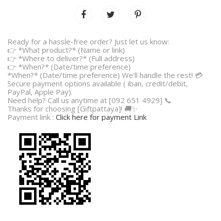
Ready for a hassle-free order? Just let us know:
👉 *What product?* (Name or link)
👉 *Where to deliver?* (Full address)
👉 *When?* (Date/time preference)
*When?* (Date/time preference) We’ll handle the rest! 💳
Secure payment options available ( iban, credit/debit,
PayPal, Apple Pay).
Need help? Call us anytime at [092 651 4929] 📞
Thanks for choosing [Giftpattaya]! 🚚✨
Payment link :
Click here for payment Link