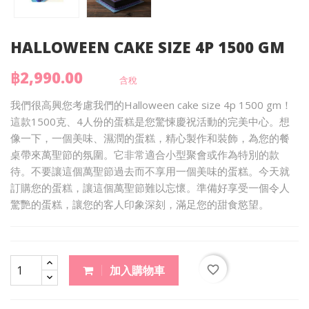
HALLOWEEN CAKE SIZE 4P 1500 GM
฿2,990.00
含稅
我們很高興您考慮我們的Halloween cake size 4p 1500 gm！
這款1500克、4人份的蛋糕是您驚悚慶祝活動的完美中心。想
像一下，一個美味、濕潤的蛋糕，精心製作和裝飾，為您的餐
桌帶來萬聖節的氛圍。它非常適合小型聚會或作為特別的款
待。不要讓這個萬聖節過去而不享用一個美味的蛋糕。今天就
訂購您的蛋糕，讓這個萬聖節難以忘懷。準備好享受一個令人
驚艷的蛋糕，讓您的客人印象深刻，滿足您的甜食慾望。
favorite_border
加入購物車