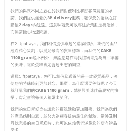
我們的與眾不同之處在於我們對便利性和顧客滿意度的承
諾。我們提供無憂的
3P delivery
服務，確保您的蛋糕在訂
購後
2 days
內送達。這意味著您可以專注於策劃慶祝活動，
而無需擔心物流問題。
在Giftpattaya，我們相信提供卓越的購物體驗。我們的產品
經過精心策劃，以滿足最高的質量標準，而我們的
CAKE
1100 gram
也不例外。無論您是在尋找禮物還是為自己準備
的美味，這款蛋糕肯定會超出您的期望。
選擇Giftpattaya，您可以相信您獲得的是一款優質產品，將
使您的特殊時刻更加難忘。那麼，為什麼還要等待呢？今天
就訂購我們的
CAKE 1100 gram
，體驗與美味佳品慶祝的快
樂，肯定會讓每個人都露出笑容。
我們的生日蛋糕旨在讓您的慶祝活動更加甜蜜。我們為我們
的產品感到自豪，並努力為顧客提供最佳的體驗。當涉及到
尋找完美的生日蛋糕時，您可以依賴我們滿足您的所有禮品
需求。