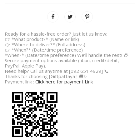
Ready for a hassle-free order? Just let us know:
👉 *What product?* (Name or link)
👉 *Where to deliver?* (Full address)
👉 *When?* (Date/time preference)
*When?* (Date/time preference) We’ll handle the rest! 💳
Secure payment options available ( iban, credit/debit,
PayPal, Apple Pay).
Need help? Call us anytime at [092 651 4929] 📞
Thanks for choosing [Giftpattaya]! 🚚✨
Payment link :
Click here for payment Link