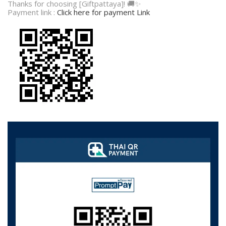
Thanks for choosing [Giftpattaya]! 🚚✨
Payment link :
Click here for payment Link