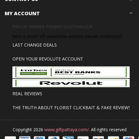
MY ACCOUNT
expand_more
PROOF OWNER PENJAN SONTHINUCH
here is proof off ownership website penjan sonthinuch
LAST CHANGE DEALS
OPEN YOUR REVOLUTE ACCOUNT
REAL REVIEWS
THE TRUTH ABOUT FLORIST CLICKBAIT & FAKE REVIEWS
Copyright 2026
www.giftpattaya.com/.
All rights reserved