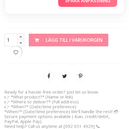
SPARA ANPASSNING
LÄGG TILL I VARUKORGEN
favorite_border
Ready for a hassle-free order? Just let us know:
👉 *What product?* (Name or link)
👉 *Where to deliver?* (Full address)
👉 *When?* (Date/time preference)
*When?* (Date/time preference) We’ll handle the rest! 💳
Secure payment options available ( iban, credit/debit,
PayPal, Apple Pay).
Need help? Call us anytime at [092 651 4929] 📞