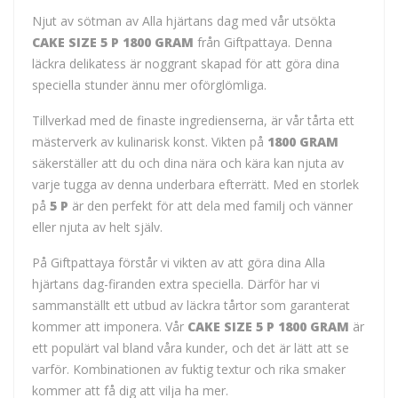
Njut av sötman av Alla hjärtans dag med vår utsökta
CAKE SIZE 5 P 1800 GRAM
från Giftpattaya. Denna
läckra delikatess är noggrant skapad för att göra dina
speciella stunder ännu mer oförglömliga.
Tillverkad med de finaste ingredienserna, är vår tårta ett
mästerverk av kulinarisk konst. Vikten på
1800 GRAM
säkerställer att du och dina nära och kära kan njuta av
varje tugga av denna underbara efterrätt. Med en storlek
på
5 P
är den perfekt för att dela med familj och vänner
eller njuta av helt själv.
På Giftpattaya förstår vi vikten av att göra dina Alla
hjärtans dag-firanden extra speciella. Därför har vi
sammanställt ett utbud av läckra tårtor som garanterat
kommer att imponera. Vår
CAKE SIZE 5 P 1800 GRAM
är
ett populärt val bland våra kunder, och det är lätt att se
varför. Kombinationen av fuktig textur och rika smaker
kommer att få dig att vilja ha mer.