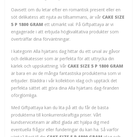
Oavsett om du letar efter en romantisk present eller en
söt delikatess att njuta av tillsammans, är vår
CAKE SIZE
5 P 1800 GRAM
ett utmärkt val. På Giftpattaya är vi
engagerade i att erbjuda högkvalitativa produkter som
överträffar dina förväntningar.
I kategorin Alla hjärtans dag hittar du ett urval av gåvor
och delikatesser som är perfekta för att uttrycka din
kärlek och uppskattning. Vår
CAKE SIZE 5 P 1800 GRAM
är bara en av de många fantastiska produkterna som vi
erbjuder. Bläddra i vår kollektion idag och upptäck det
perfekta sättet att göra dina Alla hjärtans dag-firanden
oförglömliga.
Med Giftpattaya kan du lita på att du får de bästa
produkterna till konkurrenskraftiga priser. Vårt
kundserviceteam är alltid glada att hjälpa dig med
eventuella frågor eller funderingar du kan ha. Så varför
vänta? Beställ din
CAKE SIZE 5 P 1800 GRAM
idag och